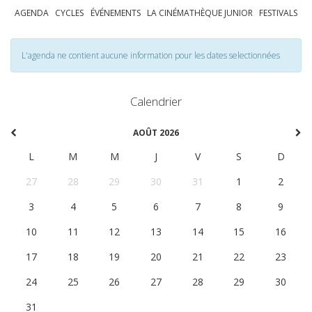
AGENDA
CYCLES
ÉVÉNEMENTS
LA CINÉMATHÈQUE JUNIOR
FESTIVALS
L'agenda ne contient aucune information pour les dates selectionnées
Calendrier
AOÛT 2026
L
M
M
J
V
S
D
27
28
29
30
31
1
2
3
4
5
6
7
8
9
10
11
12
13
14
15
16
17
18
19
20
21
22
23
24
25
26
27
28
29
30
31
1
2
3
4
5
6