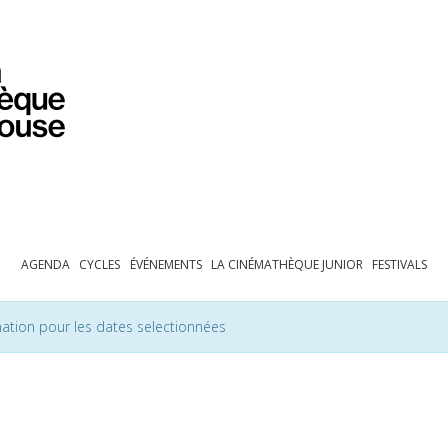
PROGRAMMATION
EXPOSITIONS
COLLECTIONS
COLLECTIONS EN LIGNE
BIBLIOTHÈQUE
ÉDUCATION
ESPACE PRO
AGENDA
CYCLES
ÉVÉNEMENTS
LA CINÉMATHÈQUE JUNIOR
FESTIVALS
ation pour les dates selectionnées