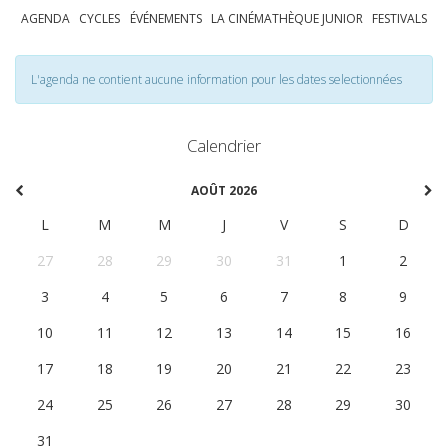
AGENDA
CYCLES
ÉVÉNEMENTS
LA CINÉMATHÈQUE JUNIOR
FESTIVALS
L'agenda ne contient aucune information pour les dates selectionnées
Calendrier
AOÛT 2026
L
M
M
J
V
S
D
27
28
29
30
31
1
2
3
4
5
6
7
8
9
10
11
12
13
14
15
16
17
18
19
20
21
22
23
24
25
26
27
28
29
30
31
1
2
3
4
5
6