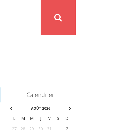
Calendrier
AOÛT 2026
L
M
M
J
V
S
D
27
28
29
30
31
1
2