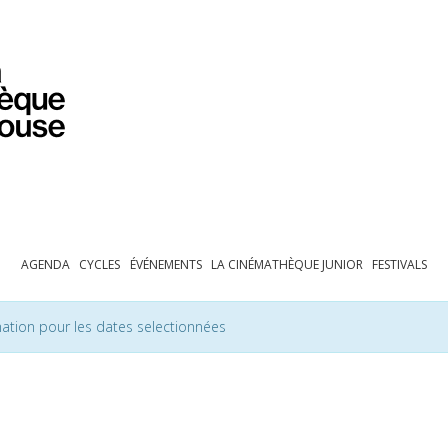
PROGRAMMATION
EXPOSITIONS
COLLECTIONS
COLLECTIONS EN LIGNE
BIBLIOTHÈQUE
ÉDUCATION
ESPACE PRO
AGENDA
CYCLES
ÉVÉNEMENTS
LA CINÉMATHÈQUE JUNIOR
FESTIVALS
ation pour les dates selectionnées