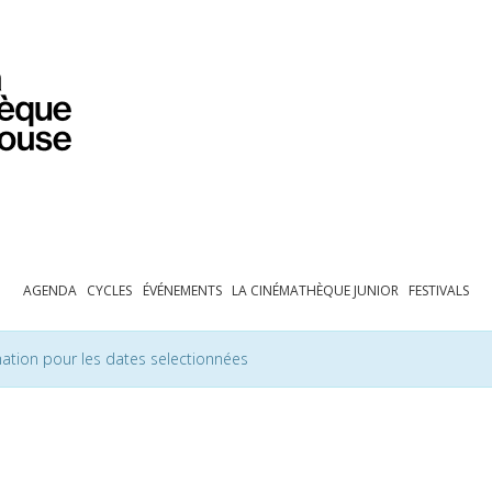
PROGRAMMATION
EXPOSITIONS
COLLECTIONS
COLLECTIONS EN LIGNE
BIBLIOTHÈQUE
ÉDUCATION
ESPACE PRO
AGENDA
CYCLES
ÉVÉNEMENTS
LA CINÉMATHÈQUE JUNIOR
FESTIVALS
ation pour les dates selectionnées