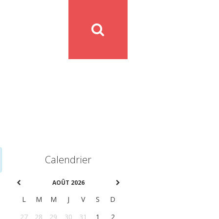
Calendrier
AOÛT 2026
L
M
M
J
V
S
D
27
28
29
30
31
1
2