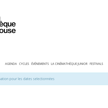
PROGRAMMATION
EXPOSITIONS
COLLECTIONS
COLLECTIONS EN LIGNE
BIBLIOTHÈQUE
ÉDUCATION
ESPACE PRO
AGENDA
CYCLES
ÉVÉNEMENTS
LA CINÉMATHÈQUE JUNIOR
FESTIVALS
ation pour les dates selectionnées