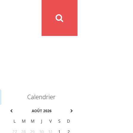
Calendrier
AOÛT 2026
L
M
M
J
V
S
D
27
28
29
30
31
1
2