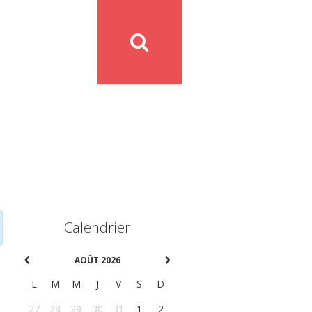
Calendrier
AOÛT 2026
L
M
M
J
V
S
D
27
28
29
30
31
1
2