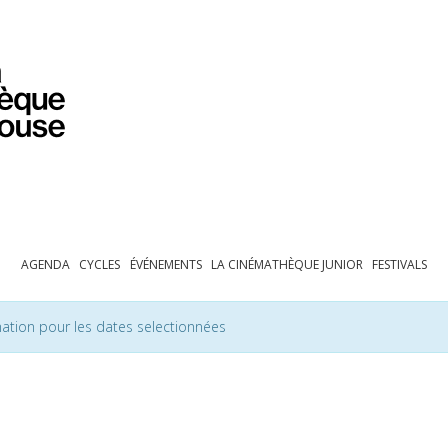
PROGRAMMATION
EXPOSITIONS
COLLECTIONS
COLLECTIONS EN LIGNE
BIBLIOTHÈQUE
ÉDUCATION
ESPACE PRO
AGENDA
CYCLES
ÉVÉNEMENTS
LA CINÉMATHÈQUE JUNIOR
FESTIVALS
ation pour les dates selectionnées