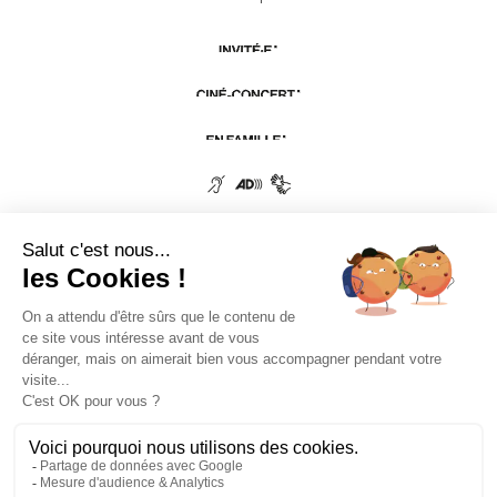
LA CINÉMATHÈQUE
·
CONTACTS
·
LETTRE D'INFORMATION
·
PARTENAIRES
·
MENTIONS LÉGALES
La Cinémathèque de Toulouse