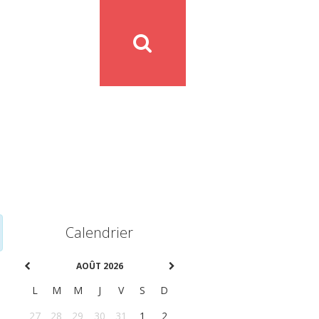
Calendrier
AOÛT 2026
L
M
M
J
V
S
D
27
28
29
30
31
1
2