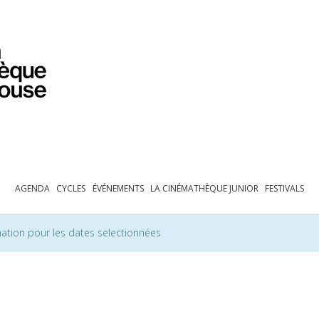
PROGRAMMATION
EXPOSITIONS
COLLECTIONS
COLLECTIONS EN LIGNE
BIBLIOTHÈQUE
ÉDUCATION
ESPACE PRO
AGENDA
CYCLES
ÉVÉNEMENTS
LA CINÉMATHÈQUE JUNIOR
FESTIVALS
ation pour les dates selectionnées