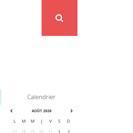
Calendrier
AOÛT 2026
L
M
M
J
V
S
D
27
28
29
30
31
1
2