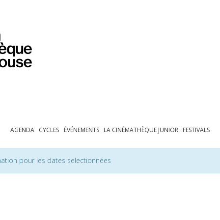
PROGRAMMATION
EXPOSITIONS
COLLECTIONS
COLLECTIONS EN LIGNE
BIBLIOTHÈQUE
ÉDUCATION
ESPACE PRO
AGENDA
CYCLES
ÉVÉNEMENTS
LA CINÉMATHÈQUE JUNIOR
FESTIVALS
ation pour les dates selectionnées