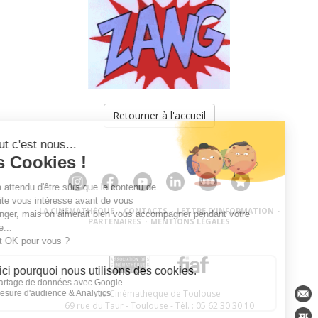
Retourner à l'accueil
LA CINÉMATHÈQUE
·
CONTACTS
·
LETTRE D'INFORMATION
·
PARTENAIRES
·
MENTIONS LÉGALES
La Cinémathèque de Toulouse
69 rue du Taur - Toulouse - Tél. : 05 62 30 30 10