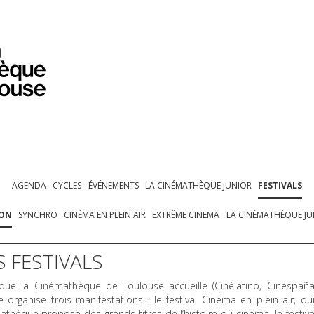
PROGRAMMATION
EXPOSITIONS
COLLECTIONS
COLLECTIONS EN LIGNE
BIBLIOTHÈQUE
ÉDUCATION
ESPACE PRO
AGENDA
CYCLES
ÉVÉNEMENTS
LA CINÉMATHÈQUE JUNIOR
FESTIVALS
ION
SYNCHRO
CINÉMA EN PLEIN AIR
EXTRÊME CINÉMA
LA CINÉMATHÈQUE JUN
 FESTIVALS
que la Cinémathèque de Toulouse accueille (Cinélatino, Cinespaña
organise trois manifestations : le festival Cinéma en plein air, qui
thèque propose des grands titres de l’histoire du cinéma, le festiva