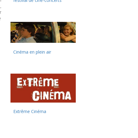
festival de ciné-concerts
,
r
e
Cinéma en plein air
Extrême Cinéma