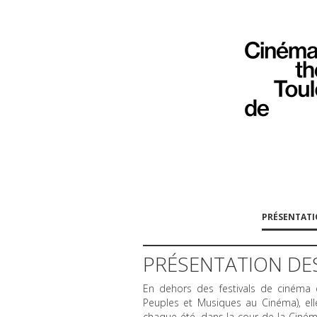
PRÉSENTAT
PRÉSENTATION DES
En dehors des festivals de cinéma 
Peuples et Musiques au Cinéma), elle 
chaque été, dans la cour de la Cinéma