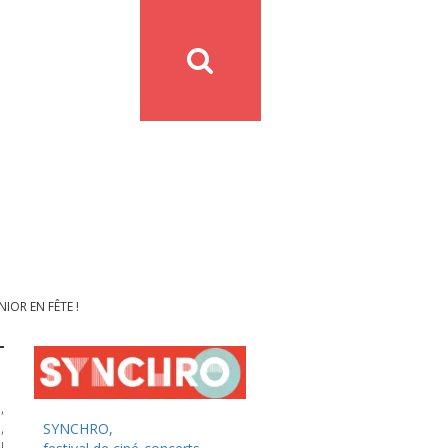
IOR EN FÊTE !
,
,
SYNCHRO
,
l