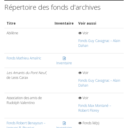
Répertoire des fonds d'archives
Titre
Inventaire
Voir aussi
Abilène
Voir
Fonds Guy Cavagnac – Alain
Dahan
Fonds Mathieu Amalric
Inventaire
Les Amants du Pont Neuf
,
Voir
de Leos Carax
Fonds Guy Cavagnac – Alain
Dahan
Association des amis de
Voir
Rudolph Valentino
Fonds Max Montané –
Robert Florey
Fonds Robert Benayoun –
Fonds lié(s)
Jacques B. Brunius
Inventaire