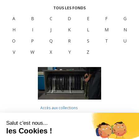
TOUS LES FONDS
A
B
C
D
E
F
G
H
I
J
K
L
M
N
O
P
Q
R
S
T
U
V
W
X
Y
Z
Accès aux collections