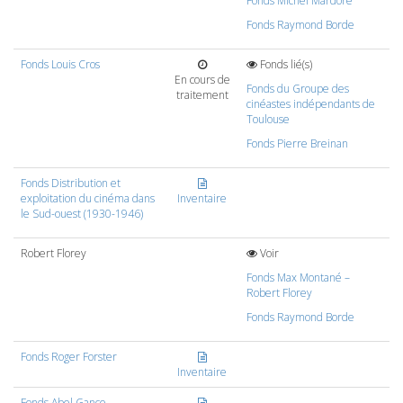
Fonds Michel Mardore
Fonds Raymond Borde
Fonds Louis Cros
Fonds lié(s)
En cours de
Fonds du Groupe des
traitement
cinéastes indépendants de
Toulouse
Fonds Pierre Breinan
Fonds Distribution et
exploitation du cinéma dans
Inventaire
le Sud-ouest (1930-1946)
Robert Florey
Voir
Fonds Max Montané –
Robert Florey
Fonds Raymond Borde
Fonds Roger Forster
Inventaire
Fonds Abel Gance