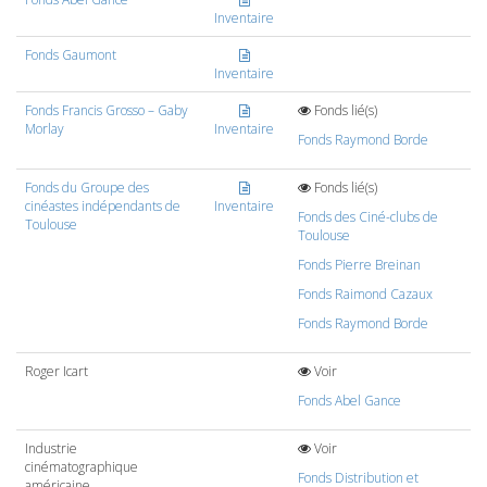
Inventaire
Fonds Gaumont
Inventaire
Fonds Francis Grosso – Gaby
Fonds lié(s)
Morlay
Inventaire
Fonds Raymond Borde
Fonds du Groupe des
Fonds lié(s)
cinéastes indépendants de
Inventaire
Fonds des Ciné-clubs de
Toulouse
Toulouse
Fonds Pierre Breinan
Fonds Raimond Cazaux
Fonds Raymond Borde
Roger Icart
Voir
Fonds Abel Gance
Industrie
Voir
cinématographique
Fonds Distribution et
américaine