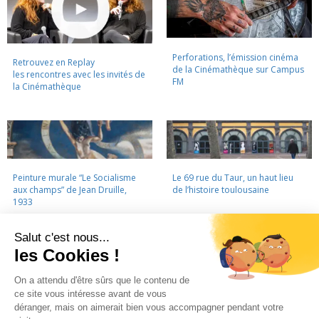
Perforations, l’émission cinéma
Retrouvez en Replay
de la Cinémathèque sur Campus
les rencontres avec les invités de
FM
la Cinémathèque
Peinture murale “Le Socialisme
Le 69 rue du Taur, un haut lieu
aux champs” de Jean Druille,
de l’histoire toulousaine
1933
LA CINÉMATHÈQUE
·
CONTACTS
·
LETTRE D'INFORMATION
·
PARTENAIRES
·
MENTIONS LÉGALES