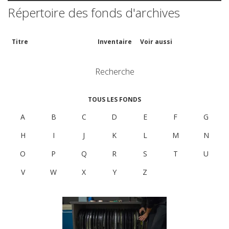
Répertoire des fonds d'archives
Titre
Inventaire
Voir aussi
Recherche
TOUS LES FONDS
A
B
C
D
E
F
G
H
I
J
K
L
M
N
O
P
Q
R
S
T
U
V
W
X
Y
Z