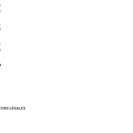
e
e
,
t
e
r
u
ONS LÉGALES