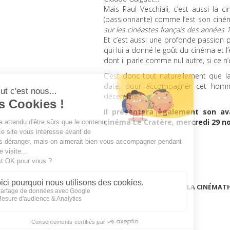
Mais Paul Vecchiali, c’est aussi la c
(passionnante) comme l’est son ciném
sur les cinéastes français des années 
Et c’est aussi une profonde passion p
qui lui a donné le goût du cinéma et l
dont il parle comme nul autre, si ce n
C’est donc tout naturellement que l
date, pour accompagner cet homma
décembre.
Il présentera également son av
cinéma Le Cratère, mercredi 29 n
LA CINÉMAT