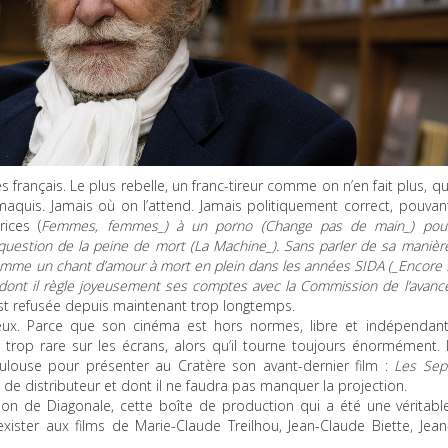
es français. Le plus rebelle, un franc-tireur comme on n’en fait plus, qu
quis. Jamais où on l’attend. Jamais politiquement correct, pouvan
ices (
Femmes, femmes_) à un porno (
Change pas de main_) pou
question de la peine de mort (
La Machine_). Sans parler de sa manièr
mme un chant d’amour à mort en plein dans les années
SIDA
(_Encore 
dont il règle joyeusement ses comptes avec la Commission de l’avanc
i est refusée depuis maintenant trop longtemps.
ieux. Parce que son cinéma est hors normes, libre et indépendant
 trop rare sur les écrans, alors qu’il tourne toujours énormément. I
oulouse pour présenter au Cratère son avant-dernier film :
Les Sep
e de distributeur et dont il ne faudra pas manquer la projection.
tion de Diagonale, cette boîte de production qui a été une véritabl
ister aux films de Marie-Claude Treilhou, Jean-Claude Biette, Jean