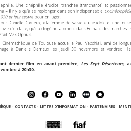
inéphilie. Une cinéphilie érudite, tranchée (tranchante) et passionné
a – il n’y a qu’à se replonger dans son indispensable
Encinéclopédi
1930 et leur œuvre
pour en juger.
our Danielle Darrieux, « la femme de sa vie », une idole et une muse
’envie d’en faire, qu’il a dirigé notamment dans En haut des marches e
’était Max Ophüls.
a Cinémathèque de Toulouse accueille Paul Vecchiali, ami de longu
ge à Danielle Darrieux les jeudi 30 novembre et vendredi 1e
ant-dernier film en avant-première,
Les Sept Déserteurs
, a
ovembre à 20h30.
HÈQUE
·
CONTACTS
·
LETTRE D'INFORMATION
·
PARTENAIRES
·
MENTI