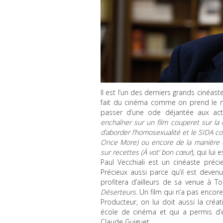
Il est l’un des derniers grands cinéast
fait du cinéma comme on prend le ma
passer d’une ode déjantée aux actr
enchaîner sur un film couperet sur la 
d’aborder l’homosexualité et le
SIDA
co
Once More
) ou encore de la manière 
sur recettes (
À vot’ bon cœur
), qui lu
Paul Vecchiali est un cinéaste préc
Précieux aussi parce qu’il est devenu
profitera d’ailleurs de sa venue à T
Déserteurs
. Un film qui n’a pas encor
Producteur, on lui doit aussi la créa
école de cinéma et qui a permis d’ex
Claude Guiguet…