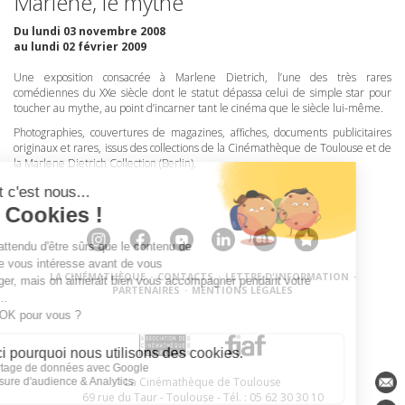
Marlène, le mythe
Du lundi 03 novembre 2008
au lundi 02 février 2009
Une exposition consacrée à Marlene Dietrich, l’une des très rares
comédiennes du XXe siècle dont le statut dépassa celui de simple star pour
toucher au mythe, au point d’incarner tant le cinéma que le siècle lui-même.
Photographies, couvertures de magazines, affiches, documents publicitaires
originaux et rares, issus des collections de la Cinémathèque de Toulouse et de
la Marlene Dietrich Collection (Berlin).
LA CINÉMATHÈQUE
·
CONTACTS
·
LETTRE D'INFORMATION
·
PARTENAIRES
·
MENTIONS LÉGALES
La Cinémathèque de Toulouse
69 rue du Taur - Toulouse - Tél. : 05 62 30 30 10