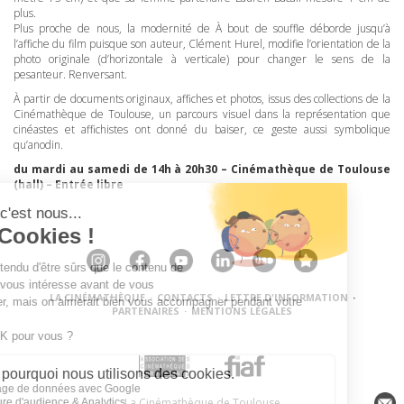
plus.
Plus proche de nous, la modernité de À bout de souffle déborde jusqu’à
l’affiche du film puisque son auteur, Clément Hurel, modifie l’orientation de la
photo originale (d’horizontale à verticale) pour changer le sens de la
pesanteur. Renversant.
À partir de documents originaux, affiches et photos, issus des collections de la
Cinémathèque de Toulouse, un parcours visuel dans la représentation que
cinéastes et affichistes ont donné du baiser, ce geste aussi symbolique
qu’anodin.
du mardi au samedi de 14h à 20h30 – Cinémathèque de Toulouse
(hall) – Entrée libre
LA CINÉMATHÈQUE
·
CONTACTS
·
LETTRE D'INFORMATION
·
PARTENAIRES
·
MENTIONS LÉGALES
La Cinémathèque de Toulouse