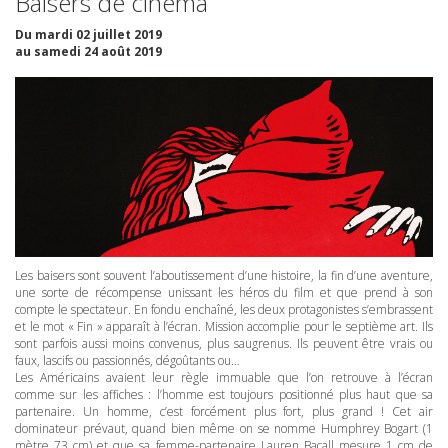
Baisers de cinéma
Du mardi 02 juillet 2019
au samedi 24 août 2019
Les baisers sont souvent l’aboutissement d’une histoire, la fin d’une aventure,
une sorte de récompense unissant les héros du film et que prend à son
compte le spectateur. En fondu enchaîné, les deux protagonistes s’embrassent
et le mot « Fin » apparaît à l’écran. Mission accomplie pour le septième art. Ils
sont parfois aussi moins convenus, plus saugrenus. Ils peuvent être vrais ou
faux, lascifs ou passionnés, dégoûtants ou…
Les Américains avaient leur règle immuable que l’on retrouve à l’écran
comme sur les affiches : l’homme est toujours positionné plus haut que sa
partenaire. Un homme, c’est forcément plus fort, plus grand ! Cet air
dominateur prévaut, quand bien même on se nomme Humphrey Bogart (1
mètre 73 cm) et que sa femme-partenaire Lauren Bacall mesure 1 cm de