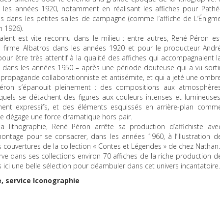
ns les années 1920, notamment en réalisant les affiches pour Pathé
ions dans les petites salles de campagne (comme l’affiche de L’Énigm
 1926).
talent est vite reconnu dans le milieu : entre autres, René Péron es
 la firme Albatros dans les années 1920 et pour le producteur Andr
ur être très attentif à la qualité des affiches qui accompagnaient l
ut dans les années 1950 – après une période douteuse qui a vu sorti
 propagande collaborationniste et antisémite, et qui a jeté une ombr
 Péron s’épanouit pleinement : des compositions aux atmosphère
uels se détachent des figures aux couleurs intenses et lumineuses
ent expressifs, et des éléments esquissés en arrière-plan comm
ble dégage une force dramatique hors pair.
ithographie, René Péron arrête sa production d’affichiste ave
montage pour se consacrer, dans les années 1960, à l’illustration d
s couvertures de la collection « Contes et Légendes » de chez Nathan.
 dans ses collections environ 70 affiches de la riche production d
ici une belle sélection pour déambuler dans cet univers incantatoire.
e, service Iconographie