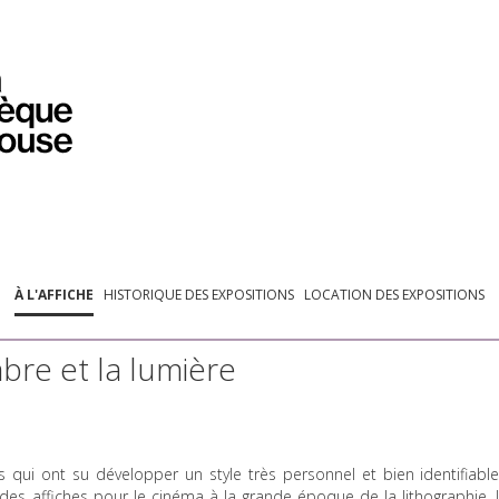
PROGRAMMATION
EXPOSITIONS
COLLECTIONS
COLLECTIONS EN LIGNE
BIBLIOTHÈQUE
ÉDUCATION
ESPACE PRO
À L'AFFICHE
HISTORIQUE DES EXPOSITIONS
LOCATION DES EXPOSITIONS
bre et la lumière
s qui ont su développer un style très personnel et bien identifiable
é des affiches pour le cinéma à la grande époque de la lithographie. I