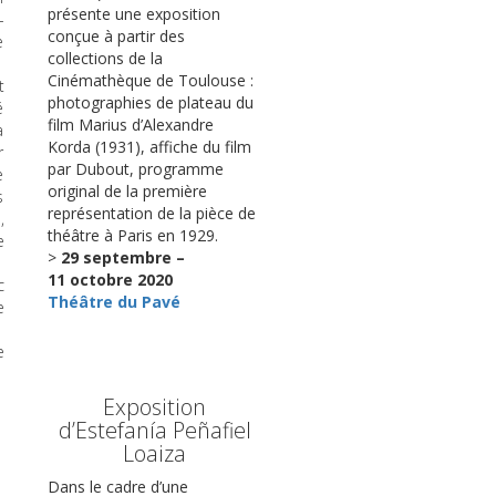
présente une exposition
-
conçue à partir des
e
collections de la
Cinémathèque de Toulouse :
t
photographies de plateau du
é
film Marius d’Alexandre
a
Korda (1931), affiche du film
r
par Dubout, programme
e
original de la première
s
représentation de la pièce de
,
théâtre à Paris en 1929.
e
>
29 septembre –
11 octobre 2020
c
Théâtre du Pavé
e
e
Exposition
d’Estefanía Peñafiel
Loaiza
Dans le cadre d’une