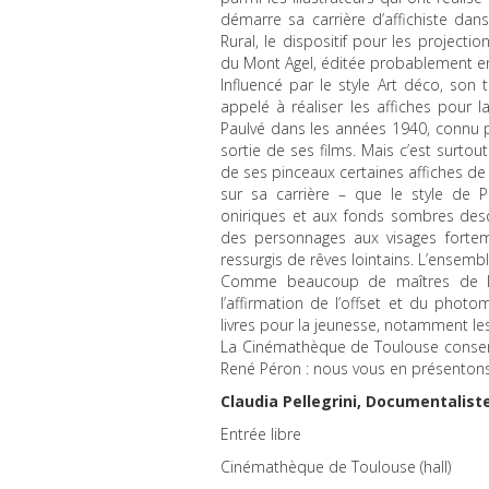
démarre sa carrière d’affichiste da
Rural, le dispositif pour les project
du Mont Agel, éditée probablement en
Influencé par le style Art déco, son 
appelé à réaliser les affiches pour
Paulvé dans les années 1940, connu po
sortie de ses films. Mais c’est surto
de ses pinceaux certaines affiches de
sur sa carrière – que le style de
oniriques et aux fonds sombres desq
des personnages aux visages fortem
ressurgis de rêves lointains. L’ensem
Comme beaucoup de maîtres de la l
l’affirmation de l’offset et du photo
livres pour la jeunesse, notamment le
La Cinémathèque de Toulouse conserve
René Péron : nous vous en présentons 
Claudia Pellegrini, Documentalist
Entrée libre
Cinémathèque de Toulouse (hall)