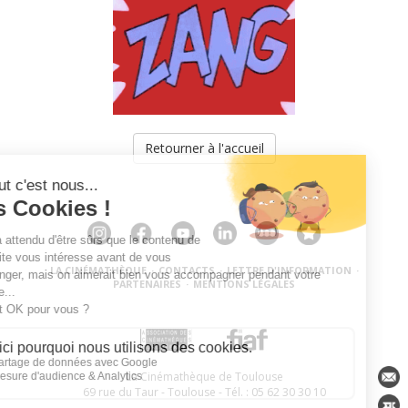
Retourner à l'accueil
LA CINÉMATHÈQUE
·
CONTACTS
·
LETTRE D'INFORMATION
·
PARTENAIRES
·
MENTIONS LÉGALES
La Cinémathèque de Toulouse
69 rue du Taur - Toulouse - Tél. : 05 62 30 30 10