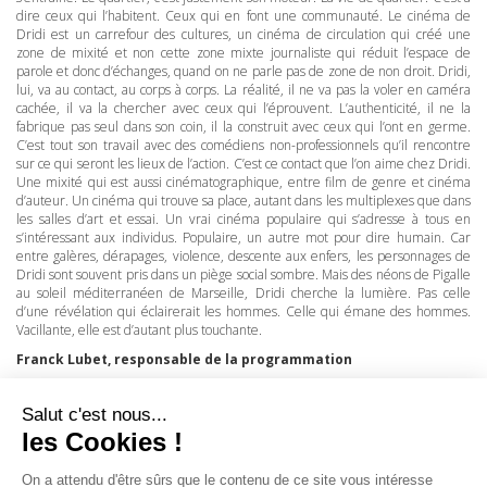
dire ceux qui l’habitent. Ceux qui en font une communauté. Le cinéma de
Dridi est un carrefour des cultures, un cinéma de circulation qui créé une
zone de mixité et non cette zone mixte journaliste qui réduit l’espace de
parole et donc d’échanges, quand on ne parle pas de zone de non droit. Dridi,
lui, va au contact, au corps à corps. La réalité, il ne va pas la voler en caméra
cachée, il va la chercher avec ceux qui l’éprouvent. L’authenticité, il ne la
fabrique pas seul dans son coin, il la construit avec ceux qui l’ont en germe.
C’est tout son travail avec des comédiens non-professionnels qu’il rencontre
sur ce qui seront les lieux de l’action. C’est ce contact que l’on aime chez Dridi.
Une mixité qui est aussi cinématographique, entre film de genre et cinéma
d’auteur. Un cinéma qui trouve sa place, autant dans les multiplexes que dans
les salles d’art et essai. Un vrai cinéma populaire qui s’adresse à tous en
s’intéressant aux individus. Populaire, un autre mot pour dire humain. Car
entre galères, dérapages, violence, descente aux enfers, les personnages de
Dridi sont souvent pris dans un piège social sombre. Mais des néons de Pigalle
au soleil méditerranéen de Marseille, Dridi cherche la lumière. Pas celle
d’une révélation qui éclairerait les hommes. Celle qui émane des hommes.
Vacillante, elle est d’autant plus touchante.
Franck Lubet, responsable de la programmation