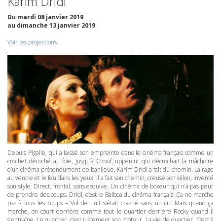
Karim Dridi
Du mardi 08 janvier 2019
au dimanche 13 janvier 2019
Voir les projections
Depuis Pigalle, qui a laissé son empreinte dans le cinéma français comme un
crochet décoché au foie, jusqu’à Chouf, uppercut qui décrochait la mâchoire
d’un cinéma prétendument de banlieue, Karim Dridi a fait du chemin. La rage
au ventre et le feu dans les yeux. Il a fait son chemin, creusé son sillon, inventé
son style. Direct, frontal, sans esquive. Un cinéma de boxeur qui n’a pas peur
de prendre des coups. Dridi, c’est le Balboa du cinéma français. Ça ne marche
pas à tous les coups – Vol de nuit s’était crashé sans un cri. Mais quand ça
marche, on court derrière comme tout le quartier derrière Rocky quand il
s’entraîne. Le quartier, c’est justement son moteur. La vie de quartier. C’est à