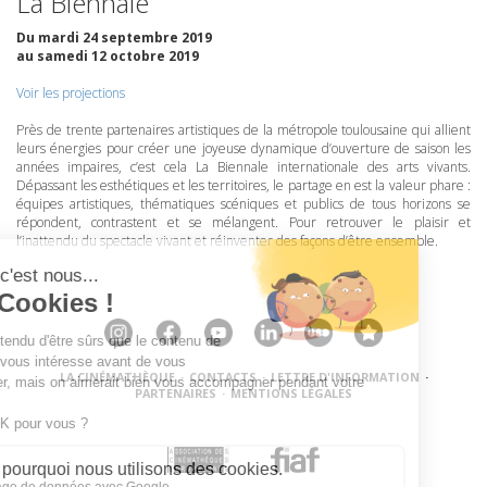
La Biennale
Du mardi 24 septembre 2019
au samedi 12 octobre 2019
Voir les projections
Près de trente partenaires artistiques de la métropole toulousaine qui allient
leurs énergies pour créer une joyeuse dynamique d’ouverture de saison les
années impaires, c’est cela La Biennale internationale des arts vivants.
Dépassant les esthétiques et les territoires, le partage en est la valeur phare :
équipes artistiques, thématiques scéniques et publics de tous horizons se
répondent, contrastent et se mélangent. Pour retrouver le plaisir et
l’inattendu du spectacle vivant et réinventer des façons d’être ensemble.
LA CINÉMATHÈQUE
·
CONTACTS
·
LETTRE D'INFORMATION
·
PARTENAIRES
·
MENTIONS LÉGALES