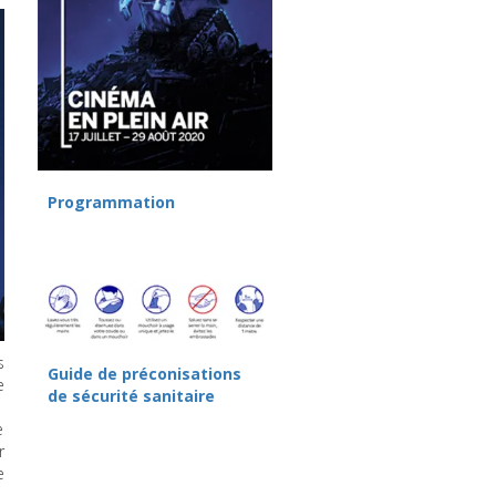
Programmation
s
Guide de préconisations
e
de sécurité sanitaire
e
r
e