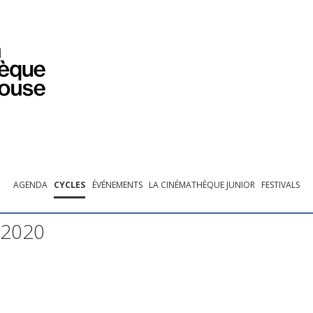
PROGRAMMATION
EXPOSITIONS
COLLECTIONS
COLLECTIONS EN LIGNE
BIBLIOTHÈQUE
ÉDUCATION
ESPACE PRO
AGENDA
CYCLES
ÉVÉNEMENTS
LA CINÉMATHÈQUE JUNIOR
FESTIVALS
 2020