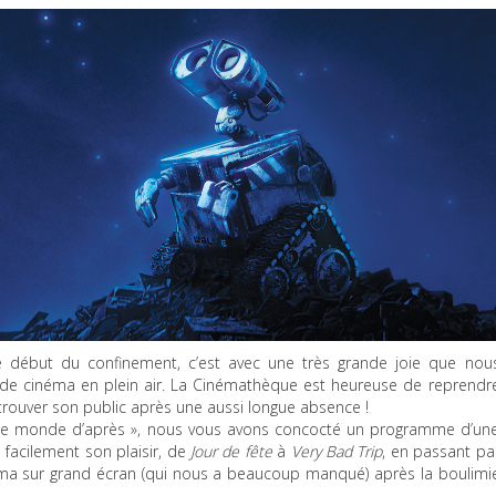
e début du confinement, c’est avec une très grande joie que nou
l de cinéma en plein air. La Cinémathèque est heureuse de reprendr
retrouver son public après une aussi longue absence !
 « le monde d’après », nous vous avons concocté un programme d’un
 facilement son plaisir, de
Jour de fête
à
Very Bad Trip
, en passant pa
éma sur grand écran (qui nous a beaucoup manqué) après la boulimi