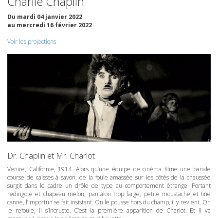
Charlie Chaplin
Du mardi 04 janvier 2022
au mercredi 16 février 2022
Voir les projections
Dr. Chaplin et Mr. Charlot
Venice, Californie, 1914. Alors qu’une équipe de cinéma filme une banale
course de caisses à savon, de la foule amassée sur les côtés de la chaussée
surgit dans le cadre un drôle de type au comportement étrange. Portant
redingote et chapeau melon, pantalon trop large, petite moustache et fine
canne, l’importun se fait insistant. On le pousse hors du champ, il y revient. On
le refoule, il s’incruste. C’est la première apparition de Charlot. Et il va