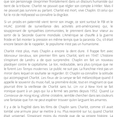
que son personnage s’exprimer frontalement dans un discours humaniste qui
tient de la tribune. Charlot ne pouvait que régler son compte à Hitler. Mais il
ne pouvait pas survivre au parlant. Charlot est mort, vive Chaplin. Et celui qui
fut le roi de Hollywood va connaître la disgrâce.
Si un procès en paternité vient ternir son image, ce sont surtout le
FBI
et le
HUAC
(comité de surveillance des activités anti-américaines) qui, le
soupçonnant de sympathies communistes, le prennent dans leur viseur au
sortir de la Seconde Guerre mondiale. L’Amérique se chauffe à la guerre
froide et fait monter la pression en même temps que la paranoïa. Ou, s’il était
encore besoin de le rappeler, le populisme n’est pas un humanisme.
Charlot n’est plus, mais Chaplin a encore la dent dure. Il frappe fort avec
Monsieur Verdoux
, son premier film sans Charlot, sorti en 1947. L’histoire
s’inspirant de Landru a de quoi surprendre. Chaplin en fait un nouveau
plaidoyer contre le capitalisme. Le ton, redoutable, sera plus cynique que ne
le furent
Les Temps modernes
. Le public ne suit pas. La franchise n’est pas un
miroir dans lequel on souhaite se regarder. Et Chaplin va connaître la solitude
qui accompagnait Charlot.
Les Feux de la rampe
se fait mélancolique quand il
appelle le souvenir du music-hall, sa première école, tout en imaginant ce que
pourrait être la vieillesse de Charlot sans lui.
Un roi à New York
se fait
ironique quant à un pays qui lui a fermé ses portes depuis 1952. Quand
La
Comtesse de Hong Kong
, ultime croisière, semble chercher dans ses couleurs
une fantaisie que l’on ne peut espérer trouver qu’en larguant les amarres.
Il y a de la fragilité dans les films de Chaplin sans Charlot, comme s’il avait
tombé une armure pour se mettre à nu. Plus recentré sur lui, quand Charlot
était universel. S’inspirant moins du monde que de sa propre histoire. La