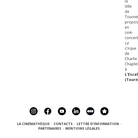
la
Ville
de
Tournef
propos
en
ciné-
concer
Le
Cirque
de
Charlie
Chapli
à
L’Esca
(Tourn
LA CINÉMATHÈQUE
·
CONTACTS
·
LETTRE D'INFORMATION
·
PARTENAIRES
·
MENTIONS LÉGALES