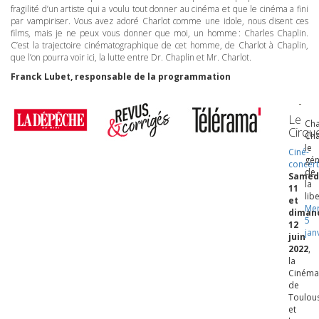
fragilité d’un artiste qui a voulu tout donner au cinéma et que le cinéma a fini
par vampiriser. Vous avez adoré Charlot comme une idole, nous disent ces
films, mais je ne peux vous donner que moi, un homme : Charles Chaplin.
C’est la trajectoire cinématographique de cet homme, de Charlot à Chaplin,
que l’on pourra voir ici, la lutte entre Dr. Chaplin et Mr. Charlot.
Franck Lubet, responsable de la programmation
Le
Cha
Cirqu
Cha
le
Ciné-
gén
concer
de
Samed
la
11
lib
et
Mer
diman
5
12
jan
juin
2022
,
la
Cinéma
de
Toulou
et