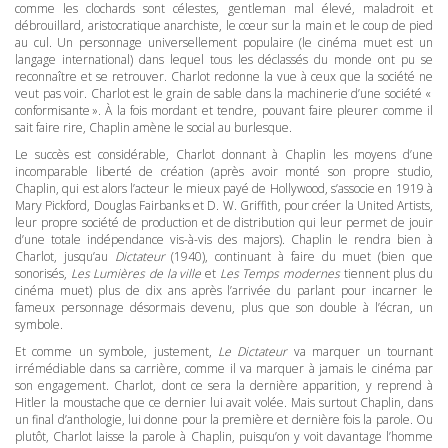
comme les clochards sont célestes, gentleman mal élevé, maladroit et
débrouillard, aristocratique anarchiste, le cœur sur la main et le coup de pied
au cul. Un personnage universellement populaire (le cinéma muet est un
langage international) dans lequel tous les déclassés du monde ont pu se
reconnaître et se retrouver. Charlot redonne la vue à ceux que la société ne
veut pas voir. Charlot est le grain de sable dans la machinerie d’une société «
conformisante ». À la fois mordant et tendre, pouvant faire pleurer comme il
sait faire rire, Chaplin amène le social au burlesque.
Le succès est considérable, Charlot donnant à Chaplin les moyens d’une
incomparable liberté de création (après avoir monté son propre studio,
Chaplin, qui est alors l’acteur le mieux payé de Hollywood, s’associe en 1919 à
Mary Pickford, Douglas Fairbanks et D. W. Griffith, pour créer la United Artists,
leur propre société de production et de distribution qui leur permet de jouir
d’une totale indépendance vis-à-vis des majors). Chaplin le rendra bien à
Charlot, jusqu’au
Dictateur
(1940), continuant à faire du muet (bien que
sonorisés,
Les Lumières de la ville
et
Les Temps modernes
tiennent plus du
cinéma muet) plus de dix ans après l’arrivée du parlant pour incarner le
fameux personnage désormais devenu, plus que son double à l’écran, un
symbole.
Et comme un symbole, justement,
Le Dictateur
va marquer un tournant
irrémédiable dans sa carrière, comme il va marquer à jamais le cinéma par
son engagement. Charlot, dont ce sera la dernière apparition, y reprend à
Hitler la moustache que ce dernier lui avait volée. Mais surtout Chaplin, dans
un final d’anthologie, lui donne pour la première et dernière fois la parole. Ou
plutôt, Charlot laisse la parole à Chaplin, puisqu’on y voit davantage l’homme