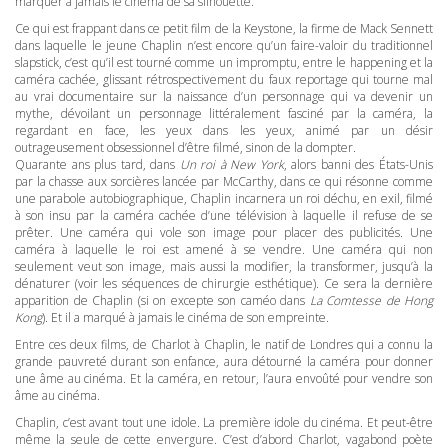
marquer à jamais le cinéma de sa silhouette.
Ce qui est frappant dans ce petit film de la Keystone, la firme de Mack Sennett
dans laquelle le jeune Chaplin n’est encore qu’un faire-valoir du traditionnel
slapstick, c’est qu’il est tourné comme un impromptu, entre le happening et la
caméra cachée, glissant rétrospectivement du faux reportage qui tourne mal
au vrai documentaire sur la naissance d’un personnage qui va devenir un
mythe, dévoilant un personnage littéralement fasciné par la caméra, la
regardant en face, les yeux dans les yeux, animé par un désir
outrageusement obsessionnel d’être filmé, sinon de la dompter.
Quarante ans plus tard, dans
Un roi à New York
, alors banni des États-Unis
par la chasse aux sorcières lancée par McCarthy, dans ce qui résonne comme
une parabole autobiographique, Chaplin incarnera un roi déchu, en exil, filmé
à son insu par la caméra cachée d’une télévision à laquelle il refuse de se
prêter. Une caméra qui vole son image pour placer des publicités. Une
caméra à laquelle le roi est amené à se vendre. Une caméra qui non
seulement veut son image, mais aussi la modifier, la transformer, jusqu’à la
dénaturer (voir les séquences de chirurgie esthétique). Ce sera la dernière
apparition de Chaplin (si on excepte son caméo dans
La Comtesse de Hong
Kong
). Et il a marqué à jamais le cinéma de son empreinte.
Entre ces deux films, de Charlot à Chaplin, le natif de Londres qui a connu la
grande pauvreté durant son enfance, aura détourné la caméra pour donner
une âme au cinéma. Et la caméra, en retour, l’aura envoûté pour vendre son
âme au cinéma.
Chaplin, c’est avant tout une idole. La première idole du cinéma. Et peut-être
même la seule de cette envergure. C’est d’abord Charlot, vagabond poète