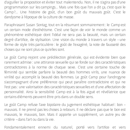
d’aiguiller la proposition et éviter tout malentendu. Non, il ne s’agira pas d’une
programmation sur les campings… Mais une fois que l’on a dit ça, c’est quoi le
Camp ?… Une histoire de goût, d’un bon goût du mauvais goût. C’est le
dandysme à l’époque de la culture de masse.
Paraphrasant Susan Sontag, tout en la résumant sommairement : le Camp est
un certain mode d’esthétisme. C’est une façon de voir le monde comme un
phénomène esthétique dont l’idéal ne sera pas la beauté, mais un certain
degré d’artifice, de stylisation. Une vision du monde à travers un style – une
forme de style très particulière : le goût de l’exagéré, la note de fausseté des
choses qui ne sont plus ce qu’elles sont.
Le goût Camp rejoint une prédilection générale, qui est évidente bien que
rarement admise : une attirance sexuelle qui se fonde sur des caractéristiques
contradictoires à la norme de chaque sexe. C’est une certaine touche de
féminité qui semble parfaire la beauté des hommes virils, une nuance de
virilité qui accomplit la beauté des femmes. Le goût Camp pour l’androgyne
s’accompagnant d’une préférence qui peut paraître contradictoire et qui ne
l’est pas : une valorisation des caractéristiques sexuelles et d’une affectation de
personnalité. Ainsi la sensibilité Camp est à la fois aiguë et révélatrice que
certains éléments peuvent être pris dans un double sens.
Le goût Camp refuse l’axe bipolaire du jugement esthétique habituel : bon –
mauvais. Il ne prend pas les choses à rebours. Il ne déclare pas que le bon est
mauvais, le mauvais, bon. Mais il apporte un supplément, un autre jeu de
critère – dans l’art ou dans la vie.
Fondamentalement ennemi du naturel, porté vers l’artifice et vers