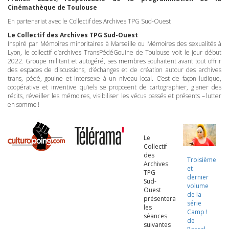
Cinémathèque de Toulouse
En partenariat avec le Collectif des Archives
TPG
Sud-Ouest
Le Collectif des Archives
TPG
Sud-Ouest
Inspiré par Mémoires minoritaires à Marseille ou Mémoires des sexualités à
Lyon, le collectif d’archives TransPédéGouine de Toulouse voit le jour début
2022. Groupe militant et autogéré, ses membres souhaitent avant tout offrir
des espaces de discussions, d’échanges et de création autour des archives
trans, pédé, gouine et intersexe à un niveau local. C’est de façon ludique,
coopérative et inventive qu’iels se proposent de cartographier, glaner des
récits, réveiller les mémoires, visibiliser les vécus passés et présents – lutter
en somme !
Le
Collectif
des
Troisième
Archives
et
TPG
dernier
Sud-
volume
Ouest
de la
présentera
série
les
Camp !
séances
de
suivantes