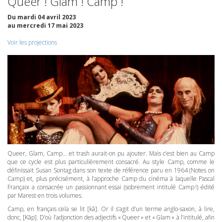
Queer ! Glam ! Camp !
Du mardi 04 avril 2023
au mercredi 17 mai 2023
Voir les projections
Queer, Glam, Camp… et trash aurait-on pu ajouter. Mais c’est bien au Camp
que ce cycle est plus particulièrement consacré. Au style Camp, comme le
définissait Susan Sontag dans son texte de référence paru en 1964 (Notes on
Camp) et, plus précisément, à l’approche Camp du cinéma à laquelle Pascal
Françaix a consacrée un passionnant essai (sobrement intitulé Camp !) édité
par Marest en trois volumes.
Camp, en français cela se lit [kã]. Or il s’agit d’un terme anglo-saxon, à lire,
donc, [Kãp]. D’où l’adjonction des adjectifs « Queer » et « Glam » à l’intitulé, afin