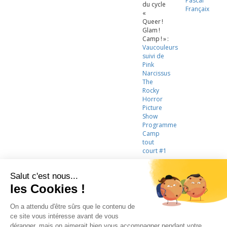
Pascal
du cycle
Françaix
«
Queer !
Glam !
Camp ! » :
Vaucouleurs
suivi de
Pink
Narcissus
The
Rocky
Horror
Picture
Show
Programme
Camp
tout
court #1
LA CINÉMATHÈQUE
·
CONTACTS
·
LETTRE D'INFORMATION
·