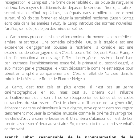
l’exagération, le Camp est une forme de sensibilité qui se pique de narguer le
sérieux. Les moyens traditionnels de dépasser le sérieux – l’ironie, la satire –
semblant aujourd’hui trop faibles, inadéquats, dans le milieu culturellement
sursaturé où doit se former et réagir la sensibilité moderne (Susan Sontag
écrit cela dans les années 1960), le Camp introduit des normes nouvelles :
l’artifice, son idéal, et le jeu des mises en scène.
Le Camp nous propose ainsi une vision comique du monde. Une comédie ni
amère, ni satirique. Une comédie détachée. Ou, si la tragédie est une
expérience d’engagement poussée à l’extrême, la comédie est une
expérience de désengagement. « C’est la pose effrénée, écrit Pascal Françaix
dans l’introduction à son ouvrage, l’affectation érigée en système, la dérision
par l’outrance, l’exhibitionnisme exacerbé, la primauté du second degré, la
sublimation par le grotesque, le kitsch dépassant le domaine esthétique pour
pénétrer la sphère comportementale. C’est le reflet de Narcisse dans le
miroir de la Méchante Reine de Blanche-Neige. »
Le Camp, c’est tout cela et plus encore. Il n’est pas un genre
cinématographique en soi, mais c’est au cinéma qu’il s’illustre
particulièrement dans son art de se réapproprier les icônes et les codes
outranciers du star-system. C’est le cinéma qu’il arrose de sa générosité,
échappant dans sa désinvolture à tout dogme, enveloppant dans son regard
tendrement moqueur la comédie musicale comme le cinéma d’avant-garde,
les chefs-d’œuvre comme les séries B. Un cinéma d’abandon où il est de bon
ton de laisser son sérieux au vestiaire. So, come up to the lab and see what’s
on the slab !
Franck Lubet, responsable de la programmation de la