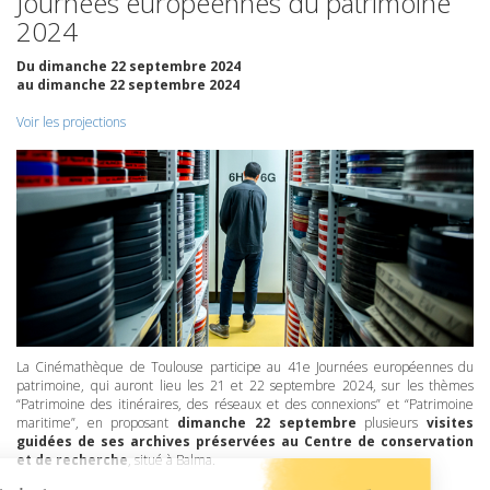
Journées européennes du patrimoine
2024
Du dimanche 22 septembre 2024
au dimanche 22 septembre 2024
Voir les projections
La Cinémathèque de Toulouse participe au 41e Journées européennes du
patrimoine, qui auront lieu les 21 et 22 septembre 2024, sur les thèmes
“Patrimoine des itinéraires, des réseaux et des connexions” et “Patrimoine
maritime”, en proposant
dimanche 22 septembre
plusieurs
visites
guidées de ses archives préservées au Centre de conservation
et de recherche
, situé à Balma.