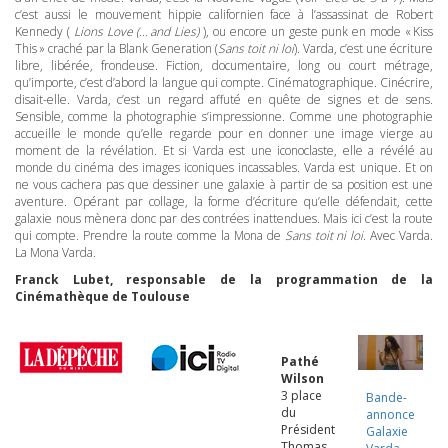
c’est aussi le mouvement hippie californien face à l’assassinat de Robert
Kennedy (
Lions Love (… and Lies)
), ou encore un geste punk en mode « Kiss
This » craché par la Blank Generation (
Sans toit ni loi
). Varda, c’est une écriture
libre, libérée, frondeuse. Fiction, documentaire, long ou court métrage,
qu’importe, c’est d’abord la langue qui compte. Cinématographique. Cinécrire,
disait-elle. Varda, c’est un regard affuté en quête de signes et de sens.
Sensible, comme la photographie s’impressionne. Comme une photographie
accueille le monde qu’elle regarde pour en donner une image vierge au
moment de la révélation. Et si Varda est une iconoclaste, elle a révélé au
monde du cinéma des images iconiques incassables. Varda est unique. Et on
ne vous cachera pas que dessiner une galaxie à partir de sa position est une
aventure. Opérant par collage, la forme d’écriture qu’elle défendait, cette
galaxie nous mènera donc par des contrées inattendues. Mais ici c’est la route
qui compte. Prendre la route comme la Mona de
Sans toit ni loi
. Avec Varda.
La Mona Varda.
Franck Lubet, responsable de la programmation de la
Cinémathèque de Toulouse
Pathé
Wilson
3 place
Bande-
du
annonce
Président
Galaxie
Thomas