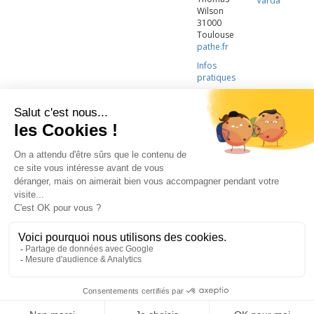
Varda
Wilson
31000
Toulouse
pathe.fr
Infos
pratiques
LA CINÉMATHÈQUE
·
CONTACTS
·
LETTRE D'INFORMATION
·
PARTENAIRES
·
MENTIONS LÉGALES
La Cinémathèque de Toulouse
69 rue du Taur - Toulouse - Tél. : 05 62 30 30 10
La Cinémathèque de Toulouse © 2015. Tous droits réservés.