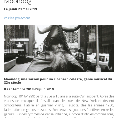
Moondog
Le jeudi 23 mai 2019
Voir les projections
Moondog, une saison pour un clochard céleste, génie musical du
XXe siècle
8 septembre 2018-29 juin 2019
Moondog (1916-1999) perd la vue à 16 ans à la suite d’un accident. Après des
études de musique, il s’installe dans les rues de New York et devient
compositeur. Habillé en guerrier viking, il suscite, dès les années 1950,
l’admiration de grands musiciens. Son œuvre se joue des frontières entre les
genres. Sur des rythmes de danse indienne, il brode d’infinies combinaisons,