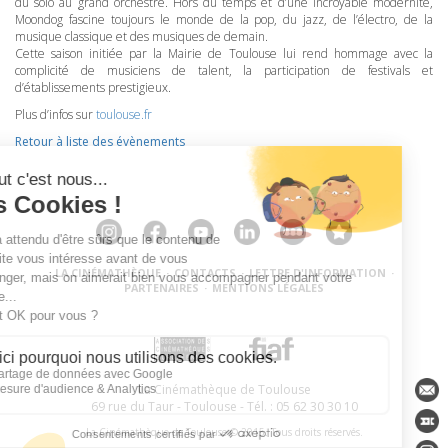
du solo au grand orchestre. Hors du temps et d’une incroyable modernité,
Moondog fascine toujours le monde de la pop, du jazz, de l’électro, de la
musique classique et des musiques de demain.
Cette saison initiée par la Mairie de Toulouse lui rend hommage avec la
complicité de musiciens de talent, la participation de festivals et
d’établissements prestigieux.
Plus d’infos sur
toulouse.fr
Retour à liste des évènements
LA CINÉMATHÈQUE
·
CONTACTS
·
LETTRE D'INFORMATION
·
PARTENAIRES
·
MENTIONS LÉGALES
La Cinémathèque de Toulouse
69 rue du Taur - Toulouse - Tél. : 05 62 30 30 10
La Cinémathèque de Toulouse © 2015. Tous droits réservés.