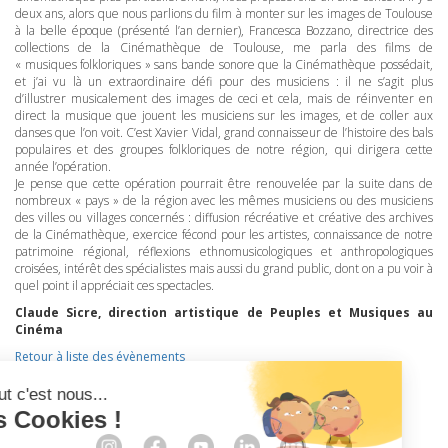
deux ans, alors que nous parlions du film à monter sur les images de Toulouse
à la belle époque (présenté l’an dernier), Francesca Bozzano, directrice des
collections de la Cinémathèque de Toulouse, me parla des films de
« musiques folkloriques » sans bande sonore que la Cinémathèque possédait,
et j’ai vu là un extraordinaire défi pour des musiciens : il ne s’agit plus
d’illustrer musicalement des images de ceci et cela, mais de réinventer en
direct la musique que jouent les musiciens sur les images, et de coller aux
danses que l’on voit. C’est Xavier Vidal, grand connaisseur de l’histoire des bals
populaires et des groupes folkloriques de notre région, qui dirigera cette
année l’opération.
Je pense que cette opération pourrait être renouvelée par la suite dans de
nombreux « pays » de la région avec les mêmes musiciens ou des musiciens
des villes ou villages concernés : diffusion récréative et créative des archives
de la Cinémathèque, exercice fécond pour les artistes, connaissance de notre
patrimoine régional, réflexions ethnomusicologiques et anthropologiques
croisées, intérêt des spécialistes mais aussi du grand public, dont on a pu voir à
quel point il appréciait ces spectacles.
Claude Sicre, direction artistique de Peuples et Musiques au
Cinéma
Retour à liste des évènements