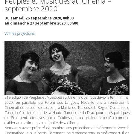
Peuples et Musiques au Cinéma –
septembre 2020
Du samedi 26 septembre 2020, 00h00
au dimanche 27 septembre 2020, 00h00
Voir les projections
21e édition de Peuples et Musiques au Cinéma que nous devions tenir fin mai
2020, en parallèle du Forom des Langues. Nous tenons à remercier la
Cinémathèque pour son accueil, la Mairie de Toulouse, la Région Occitanie, le
Conseil départemental de la Haute-Garonne et la Drac pour leurs politiques
extrêmement attentives aux difficultés de tous et leur volonté commune
d’aider au maximum la continuité des actions.
Nous vous avons préparé de nombreuses projections et événements. Avec la
Cinémathèque plus particulièrement, nous proposerons un ciné-concert. Il y a