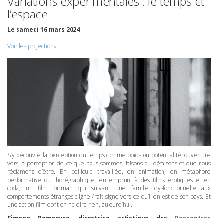
Variations expérimentales : le temps et
l’espace
Le samedi 16 mars 2024
Voir les projections
S’y découvre la perception du temps comme poids ou potentialité, ouverture
vers la perception de ce que nous sommes, faisons ou défaisons et que nous
réclamons d’être. En pellicule travaillée, en animation, en métaphore
performative ou chorégraphique, en emprunt à des films érotiques et en
coda, un film birman qui suivant une famille dysfonctionnelle aux
comportements étranges cligne / fait signe vers ce qu’il en est de son pays. Et
une action-film dont on ne dira rien, aujourd’hui.
Simone Dompeyre, directrice artistique des
Rencontres