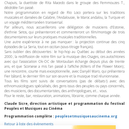
Chapuis, la duettiste de Rita Macedo dans le groupe des Femmouzes T.,
décédée l’an passé.
Notre programmation en regard de Rio Loco portera sur les traditions
musicales et dansées de Calabre, l’Andalousie, le Maroc andalou, la Turquie et
un voyage méditerranéen transversal.
Par ailleurs, nous accueillerons une délégation de musiciens d’Estonie,
d’ethnie Setos, qui présenteront et commenteront un film/montage de trois
documentaires sur leurs pratiques musicales traditionnelles.
Une autre expérience à ne pas manquer : la projection continue des cinq
épisodes de La Seria, tout en occitan (sous-titrage français).
Sans oublier des découvertes : le hip-hop au Québec au début des années
2000 ; la rediffusion de notre film sur la musique des Osages, ces autochtones
avec qui l’association Ok-OC de Montauban échange depuis plus de trente
ans, et que Scorsese a mis l’an passé à l’affiche (Killers of the Flower Moon) ;
une rencontre, courte mais exceptionnelle, avec Danyèl Waro, qui présentera
Fier bâtard, le dernier film sur son œuvre et la musique trad réunionnaise.
Tous les films sont suivis de conversations (pas de débats !) avec des
ethnomusicologues spécialisés, des gens issus des peuples ou pays concernés,
des musiciens, des documentaristes, des anthropologues, et… vous.
Pour le reste, bar, restauration, animations, librairie, comme chaque année.
Claude Sicre, direction artistique et programmation du festival
Peuples et Musiques au Cinéma
Programmation complète :
peuplesetmusiquesaucinema.org
Retour à liste des évènements