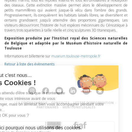
reptiles marins, tous les reptiles volants et tous les dinosaures à l’exception
des oiseaux. Cette extinction massive permet alors le développement de
petits mammifères qui avaient jusque-là vécu dans l’ombre des grands.
Progressivement, ils conquièrent les habitats laissés libres, se diversifient et
certains grandissent jusqu’à atteindre des proportions gigantesques. Les
visiteurs découvriront l’histoire de huit espèces méconnues du Cénozoïque à
travers trois squelettes à taille réelle et cinq sculptures 3D titanesques.
Exposition produite par l’Institut royal des Sciences naturelles
de Belgique et adaptée par le Muséum d’histoire naturelle de
Toulouse
Informations et billetterie sur
museum.toulouse-metropole.fr
Retour à liste des évènements
LA CINÉMATHÈQUE
·
CONTACTS
·
LETTRE D'INFORMATION
·
PARTENAIRES
·
MENTIONS LÉGALES