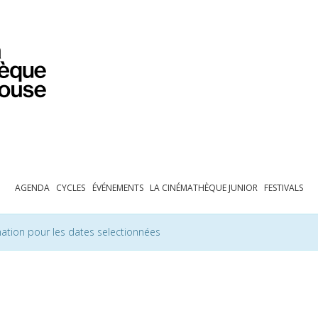
PROGRAMMATION
EXPOSITIONS
COLLECTIONS
COLLECTIONS EN LIGNE
BIBLIOTHÈQUE
ÉDUCATION
ESPACE PRO
AGENDA
CYCLES
ÉVÉNEMENTS
LA CINÉMATHÈQUE JUNIOR
FESTIVALS
ation pour les dates selectionnées