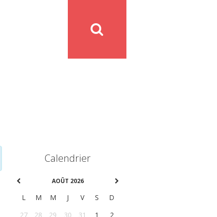
Calendrier
AOÛT 2026
L
M
M
J
V
S
D
27
28
29
30
31
1
2