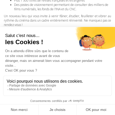
Plus 1 500 titres de revues françaises et étrangères
Des postes de visionnement permettant de consulter des milliers de
films numérisés, les fonds de l’INA et du
CNC
.
Un nouveau lieu qui vous invite à venir flâner, étudier, feuilleter et vibrer au
rythme du cinéma dans un cadre entièrement réinventé. Ne manquez pas ce
rendez-vous !
LA CINÉMATHÈQUE
·
CONTACTS
·
LETTRE D'INFORMATION
·
PARTENAIRES
·
MENTIONS LÉGALES
La Cinémathèque de Toulouse
69 rue du Taur - Toulouse - Tél. : 05 62 30 30 10
La Cinémathèque de Toulouse © 2015. Tous droits réservés.