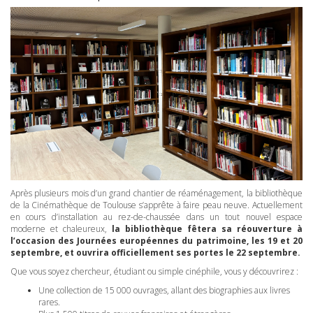
Après plusieurs mois d’un grand chantier de réaménagement, la bibliothèque
de la Cinémathèque de Toulouse s’apprête à faire peau neuve. Actuellement
en cours d’installation au rez-de-chaussée dans un tout nouvel espace
moderne et chaleureux,
la bibliothèque fêtera sa réouverture à
l’occasion des Journées européennes du patrimoine, les 19 et 20
septembre, et ouvrira officiellement ses portes le 22 septembre.
Que vous soyez chercheur, étudiant ou simple cinéphile, vous y découvrirez :
Une collection de 15 000 ouvrages, allant des biographies aux livres
rares.