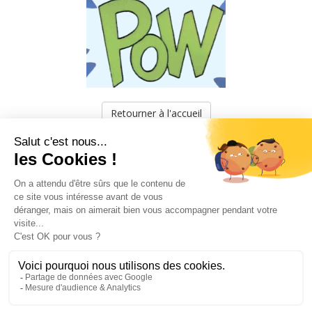
Retourner à l'accueil
LA CINÉMATHÈQUE
·
CONTACTS
·
LETTRE D'INFORMATION
·
PARTENAIRES
·
MENTIONS LÉGALES
La Cinémathèque de Toulouse
69 rue du Taur - Toulouse - Tél. : 05 62 30 30 10