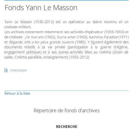
Fonds Yann Le Masson
Yann Le Masson (1930-2012) est un opérateur au talent reconnu et un
cinéaste militant.
Les archives concernent notamment ses activités d’opérateur (1955-1993) et
de cinéaste :
J’ai huit ans
(1962),
Sucre amer
(1963),
Kashima Paradise
(1971)
et
Regarde, elle a les yeux grands ouverts
(1980). Y figurent également des
documents relatifs à sa vie privée (participation à la guerre d’Algérie,
engagement politique) et à ses autres activités liées au cinéma (Grain de
sable, Cinéma parallèle, enseignement). (1955-2012)
Inventaire
Retour à la liste
Répertoire de fonds d'archives
RECHERCHE