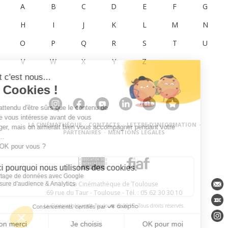
A
B
C
D
E
F
G
H
I
J
K
L
M
N
O
P
Q
R
S
T
U
V
W
X
Y
Z
LA CINÉMATHÈQUE
·
CONTACTS
·
LETTRE D'INFORMATION
·
PARTENAIRES
·
MENTIONS LÉGALES
La Cinémathèque de Toulouse
69 rue du Taur - Toulouse - Tél. : 05 62 30 30 10
La Cinémathèque de Toulouse © 2015. Tous droits réservés.