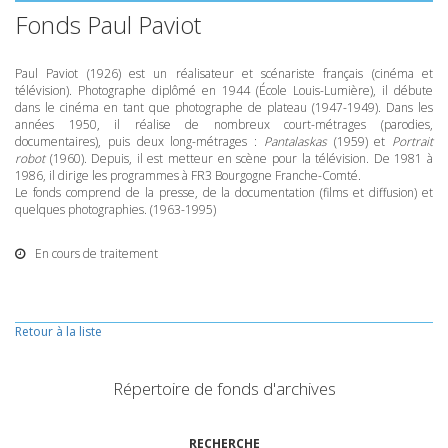
Fonds Paul Paviot
Paul Paviot (1926) est un réalisateur et scénariste français (cinéma et
télévision). Photographe diplômé en 1944 (École Louis-Lumière), il débute
dans le cinéma en tant que photographe de plateau (1947-1949). Dans les
années 1950, il réalise de nombreux court-métrages (parodies,
documentaires), puis deux long-métrages :
Pantalaskas
(1959) et
Portrait
robot
(1960). Depuis, il est metteur en scène pour la télévision. De 1981 à
1986, il dirige les programmes à FR3 Bourgogne Franche-Comté.
Le fonds comprend de la presse, de la documentation (films et diffusion) et
quelques photographies. (1963-1995)
En cours de traitement
Retour à la liste
Répertoire de fonds d'archives
RECHERCHE