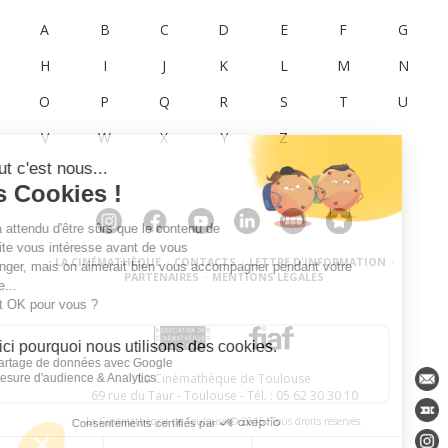
A
B
C
D
E
F
G
H
I
J
K
L
M
N
O
P
Q
R
S
T
U
V
W
X
Y
Z
LA CINÉMATHÈQUE
·
CONTACTS
·
LETTRE D'INFORMATION
·
PARTENAIRES
·
MENTIONS LÉGALES
La Cinémathèque de Toulouse
69 rue du Taur - Toulouse - Tél. : 05 62 30 30 10
La Cinémathèque de Toulouse © 2015. Tous droits réservés.