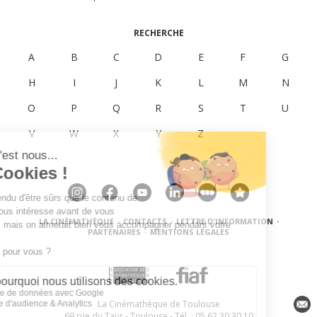
RECHERCHE
A
B
C
D
E
F
G
H
I
J
K
L
M
N
O
P
Q
R
S
T
U
V
W
X
Y
Z
LA CINÉMATHÈQUE
·
CONTACTS
·
LETTRE D'INFORMATION
·
PARTENAIRES
·
MENTIONS LÉGALES
La Cinémathèque de Toulouse
69 rue du Taur - Toulouse - Tél. : 05 62 30 30 10