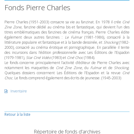
Fonds Pierre Charles
Pierre Charles (1951-2003) consacre sa vie au fanzinat. En 1978 il crée
Ciné
Zine Zone
, fanzine dédié au cinéma bis et fantastique, qui devient l’un des
titres emblématiques des fanzines de cinéma français. Pierre Charles édite
également deux autres fanzines :
Le Fulmar
(1981-1986), consacré à la
littérature populaire et fantastique et à la bande dessinée, et
Shocking
(1982-
2000), consacré au cinéma érotique et pornographique. En parallèle il tente
des incursions dans l’édition professionnelle avec Les Éditions de l’Espadon
(1979-1981),
Star Ciné Vidéo
(1983) et
Ciné Choc
(1984).
Le fonds concerne principalement l’activité d’éditeur de Pierre Charles avec
notamment les maquettes de
Ciné Zine Zone
, du
Fulmar
et de
Shocking
.
Quelques dossiers concernent Les Éditions de l’Espadon et la revue
Ciné
Choc
. Le fonds comprend également des écrits de jeunesse. (1945-2003)
Inventaire
Retour à la liste
Répertoire de fonds d'archives