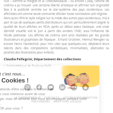
l’Est – comme la Pologne et la Tchécoslovaquie – ou encore Cuba), l’affiche de
cinéma a pu trouver une certaine liberté artistique et affirmer son originalité
face à la publicité centrée sur le star-système des pays occidentaux. Les
affichistes ont comme seule contrainte d’éviter toute connotation anti-régime.
Alors qu’en
RFA
le style s’aligne sur la mode des autres pays occidentaux, mis à
part le cas de quelques petits distributeurs qui ont particulièrement soigné la
qualité de leurs affiches, en
RDA
, après un début assez classique, une vraie
identité visuelle voit le jour à partir des années 1960, sous l’influence de
l’école polonaise. Les affiches de cinéma sont ainsi réalisées par les grands
illustrateurs et graphistes de l’époque : Erhard Grüttner, Helmut Wengler ou
encore Heinz Handschick, pour n’en citer que quelques-uns, déploient leurs
talents dans des compositions symboliques, minimalistes, abstraites ou
proches des illustrations pour enfants.
Claudia Pellegrini, Département des collections
> Cinémathèque de Toulouse (hall)
LA CINÉMATHÈQUE
·
CONTACTS
·
LETTRE D'INFORMATION
·
PARTENAIRES
·
MENTIONS LÉGALES