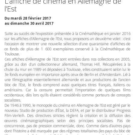
L’affiche de cinéma en Allemagne de
l’Est
Du mardi 28 février 2017
au dimanche 30 avril 2017
Suite au succès de l’exposition présentée à la Cinémathèque en janvier 2016
sur les affiches d’Allemagne de l’Est, nous proposons un deuxième volet : c’est
l’occasion de montrer une nouvelle sélection d’une quarantaine d’affiches de
ce fonds de plus de 1 600 exemplaires conservé à la Cinémathèque de
Toulouse.
Ces affiches d’Allemagne de l’Est sont entrées dans nos collections en 2005,
grâce au don d’un collectionneur allemand, Thomas Hill. Récupérées à la
chute du mur en 1989 et déposées à Toulouse, elles constituaient selon lui le
3e fonds européen en importance après ceux de Berlin et d’Amsterdam. Lié à
une filmographie essentiellement allemande et aux productions de l’ancien
bloc de l’Est, le fonds comprend aussi quelques titres français, italiens ou
américains. Car la censure permettait l’importation de quelques films
occidentaux, dès lors qu’ils étaient considérés comme porteurs de concepts
socialistes.
De 1946 à 1990, le monopole du cinéma en Allemagne de l’Est est géré par le
nouveau Studio de production d’État, la
DEFA
, et par le distributeur Progress
Film-Verleih. Des directives strictes règlent la création et la diffusion des
œuvres cinématographiques selon des principes socialistes. Pas de
concurrence, pas de pression commerciale, donc. Comme dans d’autres pays
dont l’histoire a été marquée par des régimes totalitaires (les pays du bloc de