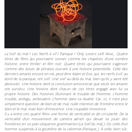
La Soif du mal
/
Les Nerfs à vif
/
Panique
/
Only Lovers Left Alive_. Quatre
titres de films qui pourraient sonner comme les chapitres d’une sombre
histoire, entre thriller et film noir. Quatre titres qui pourraient s’agencer
comme des bouts de phrases ouvrant à une histoire potentielle. Celle des
derniers amants encore en vie, peut-être Adam et Eve, qui, les nerfs à vif, au
bord de la panique, ont soif. Une soif au-delà du mal, bien qu’ils y aient été
abreuvés. Une histoire dont la conclusion annoncerait que seuls les amants
ont survécu. Une histoire dont chacun de ces titres engage avec lui sa
propre histoire. Des histoires illuminant le trouble de l’homme. L’homme
trouble, ambigu, ambivalent. L’homme dans sa dualité. Car, ici, il n’est plus
simplement question de bien et de mal, nulle intention de frontière entre le
bien et le mal, mais bien d’innocence. Une coupable innocence.
Il y a entre ces quatre films une forme de verticalité et de circularité. De la
verticalité d’un mouvement de caméra aérien qui devait se jouer des
frontières en un plan-séquence grammairien (
La Soif du mal_). Ou celle d’un
homme suspendu à la gouttière de la calomnie (
Panique_). À celle, bien sûr,