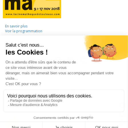
En savoir plus
Voir la programmation
LA CINÉMATHÈQUE
·
CONTACTS
·
LETTRE D'INFORMATION
·
PARTENAIRES
·
MENTIONS LÉGALES
La Cinémathèque de Toulouse
69 rue du Taur - Toulouse - Tél. : 05 62 30 30 10
La Cinémathèque de Toulouse © 2015. Tous droits réservés.