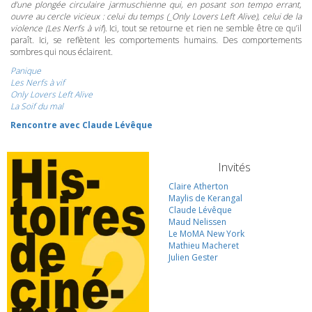
d’une plongée circulaire jarmuschienne qui, en posant son tempo errant,
ouvre au cercle vicieux : celui du temps (_Only Lovers Left Alive
), celui de la
violence (
Les Nerfs à vif
). Ici, tout se retourne et rien ne semble être ce qu’il
paraît. Ici, se reflètent les comportements humains. Des comportements
sombres qui nous éclairent.
Panique
Les Nerfs à vif
Only Lovers Left Alive
La Soif du mal
Rencontre avec Claude Lévêque
Invités
Claire Atherton
Maylis de Kerangal
Claude Lévêque
Maud Nelissen
Le MoMA New York
Mathieu Macheret
Julien Gester