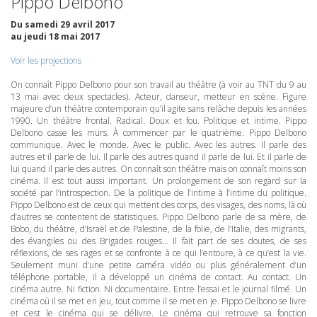
Pippo Delbono
Du samedi 29 avril 2017
au jeudi 18 mai 2017
Voir les projections
On connaît Pippo Delbono pour son travail au théâtre (à voir au
TNT
du 9 au
13 mai avec deux spectacles). Acteur, danseur, metteur en scène. Figure
majeure d’un théâtre contemporain qu’il agite sans relâche depuis les années
1990. Un théâtre frontal. Radical. Doux et fou. Politique et intime. Pippo
Delbono casse les murs. À commencer par le quatrième. Pippo Delbono
communique. Avec le monde. Avec le public. Avec les autres. Il parle des
autres et il parle de lui. Il parle des autres quand il parle de lui. Et il parle de
lui quand il parle des autres. On connaît son théâtre mais on connaît moins son
cinéma. Il est tout aussi important. Un prolongement de son regard sur la
société par l’introspection. De la politique de l’intime à l’intime du politique.
Pippo Delbono est de ceux qui mettent des corps, des visages, des noms, là où
d’autres se contentent de statistiques. Pippo Delbono parle de sa mère, de
Bobo, du théâtre, d’Israël et de Palestine, de la folie, de l’Italie, des migrants,
des évangiles ou des Brigades rouges… Il fait part de ses doutes, de ses
réflexions, de ses rages et se confronte à ce qui l’entoure, à ce qu’est la vie.
Seulement muni d’une petite caméra vidéo ou plus généralement d’un
téléphone portable, il a développé un cinéma de contact. Au contact. Un
cinéma autre. Ni fiction. Ni documentaire. Entre l’essai et le journal filmé. Un
cinéma où il se met en jeu, tout comme il se met en je. Pippo Delbono se livre
et c’est le cinéma qui se délivre. Le cinéma qui retrouve sa fonction