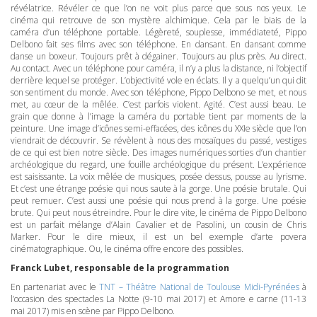
révélatrice. Révéler ce que l’on ne voit plus parce que sous nos yeux. Le
cinéma qui retrouve de son mystère alchimique. Cela par le biais de la
caméra d’un téléphone portable. Légèreté, souplesse, immédiateté, Pippo
Delbono fait ses films avec son téléphone. En dansant. En dansant comme
danse un boxeur. Toujours prêt à dégainer. Toujours au plus près. Au direct.
Au contact. Avec un téléphone pour caméra, il n’y a plus la distance, ni l’objectif
derrière lequel se protéger. L’objectivité vole en éclats. Il y a quelqu’un qui dit
son sentiment du monde. Avec son téléphone, Pippo Delbono se met, et nous
met, au cœur de la mêlée. C’est parfois violent. Agité. C’est aussi beau. Le
grain que donne à l’image la caméra du portable tient par moments de la
peinture. Une image d’icônes semi-effacées, des icônes du XXIe siècle que l’on
viendrait de découvrir. Se révèlent à nous des mosaïques du passé, vestiges
de ce qui est bien notre siècle. Des images numériques sorties d’un chantier
archéologique du regard, une fouille archéologique du présent. L’expérience
est saisissante. La voix mêlée de musiques, posée dessus, pousse au lyrisme.
Et c’est une étrange poésie qui nous saute à la gorge. Une poésie brutale. Qui
peut remuer. C’est aussi une poésie qui nous prend à la gorge. Une poésie
brute. Qui peut nous étreindre. Pour le dire vite, le cinéma de Pippo Delbono
est un parfait mélange d’Alain Cavalier et de Pasolini, un cousin de Chris
Marker. Pour le dire mieux, il est un bel exemple d’arte povera
cinématographique. Ou, le cinéma offre encore des possibles.
Franck Lubet, responsable de la programmation
En partenariat avec le
TNT
– Théâtre National de Toulouse Midi-Pyrénées
à
l’occasion des spectacles La Notte (9-10 mai 2017) et Amore e carne (11-13
mai 2017) mis en scène par Pippo Delbono.