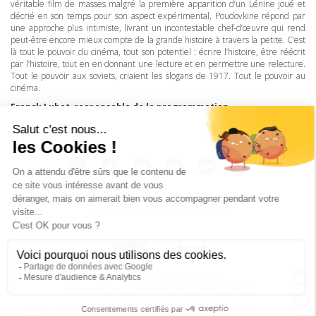
véritable film de masses malgré la première apparition d’un Lénine joué et
décrié en son temps pour son aspect expérimental, Poudovkine répond par
une approche plus intimiste, livrant un incontestable chef-d’œuvre qui rend
peut-être encore mieux compte de la grande histoire à travers la petite. C’est
là tout le pouvoir du cinéma, tout son potentiel : écrire l’histoire, être réécrit
par l’histoire, tout en en donnant une lecture et en permettre une relecture.
Tout le pouvoir aux soviets, criaient les slogans de 1917. Tout le pouvoir au
cinéma.
Franck Lubet, responsable de la programmation
LA CINÉMATHÈQUE
·
CONTACTS
·
LETTRE D'INFORMATION
·
PARTENAIRES
·
MENTIONS LÉGALES
La Cinémathèque de Toulouse
69 rue du Taur - Toulouse - Tél. : 05 62 30 30 10
La Cinémathèque de Toulouse © 2015. Tous droits réservés.