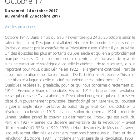
Octobre 17
Du samedi 14 octobre 2017
au vendredi 27 octobre 2017
Voir les projections
Octobre 1917. Dans la nuit du 6 au 7 novembre (du 24 au 25 octobre selon le
calendrier julien). Des jours qui allaient ébranler le monde. Les jours où les
Bolcheviques ont pris le contrôle de la Révolution russe. C’était il y a un siècle.
Un des épisodes les plus importants du XXe siècle et qui en a profondément
marqué le cours. On en commémorera le centenaire. L’occasion de revenir
sur une particularité soviétique à laquelle le cinéma − de tous les arts, le plus
important pour nous, disait Lénine en 1922 − a largement contribué : l’art de
la commémoration et de l’accommoder. De l’art d’écrire et réécrire l’histoire.
Une histoire à laquelle celle du cinéma soviétique est intimement liée.
Quelques repères au préalable, pour ce qui nous concerne directement ici.
1914 : Première Guerre mondiale. Février 1917 : la première révolution
russe qui pousse le Tsar à abdiquer. Révolution bourgeoise qui voit la mise en
place d’un gouvernement provisoire, bientôt dirigé par Kerenski, qui poursuit
la guerre. Septembre : tentative de putsch du général Kornilov. Octobre : la
révolution bolchevique. 1919 : nationalisation du cinéma. 1924 : mort de
Lénine. Staline prend le pouvoir au détriment de Trotski, qui est exclu du
Parti en 1927 − année du dixième anniversaire de la Révolution − avant
d’être expulsé d’URSS en 1929. 1936 : début des procès de Moscou à travers
lesquels seront éliminés les derniers membres historiques du Parti et de la
Révolution d’Octobre. 1937 : vingtième anniversaire de la Révolution. 1953 :