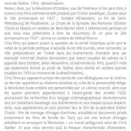
mort de Staline. 1956 : déstalinisation.
Retour, donc, sur la Révolution d’Octobre, vue de l’intérieur si l’on peut dire, à
travers cinq films commémoratifs produits par l’Union soviétique. Quatre pour
le 10e anniversaire en 1927 : Octobre d’Eisenstein, La Fin de Saint-
Pétersbourg de Poudovkine, La Chute de la dynastie des Romanov d’Esther
Choub et Moscou en octobre de Boris Barnet (dont 3 bobines sont perdues et
que nous vous présentons à titre de document). Et un pour le 20e
anniversaire en 1937 : Lénine en octobre de Mikhaïl Romm.
Cinq films qui posent autant la question de la vérité historique qu’ils sont le
reflet de la période politique à laquelle ils ont été tournés, voire remontés. Le
rôle prépondérant de Trotski dans les événements d’octobre sera par
exemple minimisé (Staline demandant que soient coupées les scènes où il
apparaît dans Octobre, selon Alexandrov, co-scénariste du film), quand il n’est
pas totalement évincé au profit de Staline dans Lénine en octobre (scènes
coupées en 1956 au moment de la déstalinisation)…
Cinq films qui opposent surtout des points de vue idéologiques sur le cinéma.
Le dernier appartient au réalisme socialiste et, culte de la personnalité oblige,
la Révolution toute entière est personnifiée par un Lénine incarné, alors que
les quatre premiers appartiennent à l’avant-garde des années 1920,
poursuivant les recherches d’un langage cinématographique révolutionnaire
tout en s’attachant davantage aux événements et aux masses qu’aux leaders.
Ainsi, nous apprécierons en tout premier lieu le film de la pionnière Esther
Choub : film de montage d’images d’archives, actualités et documents privés
(notamment les films de famille du Tsar), qui est une lecture d’images
précédant et annonçant la Révolution − un travail préfigurant celui de Chris
Marker. Et puis nous verrons qu’à la fresque monumentale d’Eisenstein,