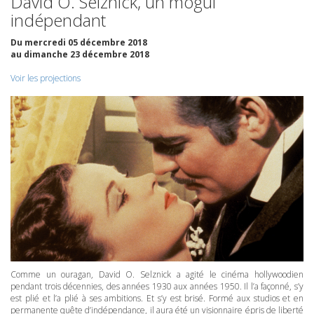
David O. Selznick, un mogul
indépendant
Du mercredi 05 décembre 2018
au dimanche 23 décembre 2018
Voir les projections
Comme un ouragan, David O. Selznick a agité le cinéma hollywoodien
pendant trois décennies, des années 1930 aux années 1950. Il l’a façonné, s’y
est plié et l’a plié à ses ambitions. Et s’y est brisé. Formé aux studios et en
permanente quête d’indépendance, il aura été un visionnaire épris de liberté