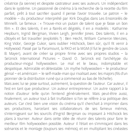
créatrice (la sienne) et despote castrateur avec ses auteurs. Un indépendant
dans le système. Un passionné de cinéma à la recherche de la recette du film
parfait, prêt à tout sacrifier quand il pense l’avoir trouvée. Le patron − le
modèle − du producteur interprété par Kirk Douglas dans Les Ensorcelés de
Minnelli. Le fameux : « Trouve-moi un putain de talent que je fasse un bon
film ». Et des talents, il en a flairés et dégotés, il en a modelés : Katharine
Hepburn, Ingrid Bergman, Vivien Leigh, Jennifer Jones. Des talents, il en a
côtoyés et fait travailler (exploités ?) : Ben Hecht, William Cameron Menzies,
King Vidor, George Cukor, sans oublier Hitchcock, bien sûr, qu’il fit venir à
Hollywood. Passé par la Paramount, la
RKO
et la
MGM
(il fut le gendre de Louis
B. Mayer), avant de créer sa propre firme avec ses propres studios − la
Selznick International Pictures − David O. Selznick est l’archétype du
producteur-mogul hollywoodien. Le mal et le beau, indomptable et
despotique. Admirable et détestable. Un mythe hollywoodien − le producteur
génial − et américain − le self-made-man qui rivalisait avec les majors (fils d’un
pionnier de la distribution ruiné qui a commencé au bas de l’échelle).
Mais avec lui se pose surtout, autrement, la question de l’auteur. Car auteur, il
l’est en tant que producteur. Un auteur entrepreneur. Un autre rapport à la
notion d’auteur telle qu’on l’entend généralement. Mais peut-être aussi,
finalement, un auteur tout à fait truffaldien si l’on se réfère à sa politique des
auteurs. Car c’est bien une vision du cinéma qu’il cherchait à imprimer dans
ses productions, harcelant ses collaborateurs de ses fameux mémos,
s’interrogeant sur les sourcils d’Ingrid Bergman ou imposant à Hitchcock les
plans à tourner. Auteur dans cette idée de réunir des talents pour faire le
meilleur film hollywoodien possible. Auteur il l’était en s’immisçant dans les
scénarios et le montage (toujours ses mémos), et en multipliant les cinéastes