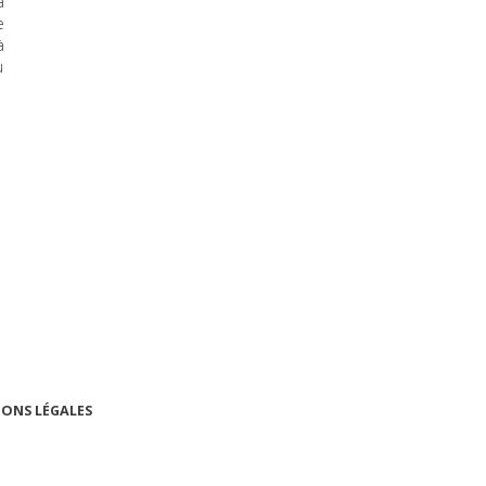
a
e
à
u
ONS LÉGALES