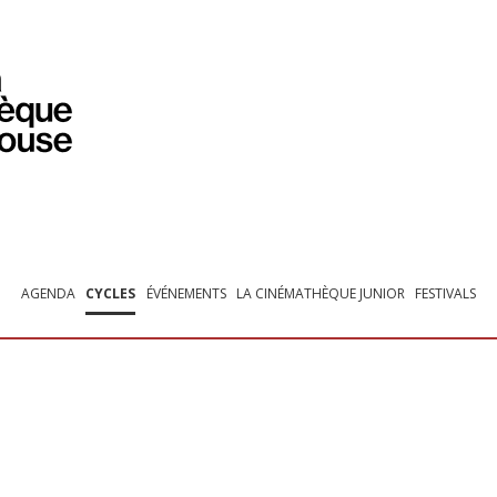
PROGRAMMATION
EXPOSITIONS
COLLECTIONS
COLLECTIONS EN LIGNE
BIBLIOTHÈQUE
ÉDUCATION
ESPACE PRO
AGENDA
CYCLES
ÉVÉNEMENTS
LA CINÉMATHÈQUE JUNIOR
FESTIVALS