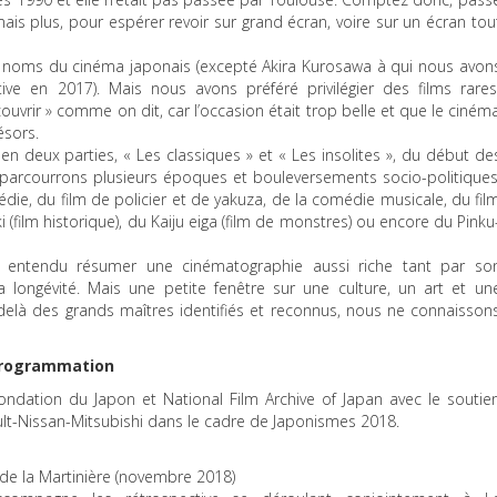
mais plus, pour espérer revoir sur grand écran, voire sur un écran tou
 noms du cinéma japonais (excepté Akira Kurosawa à qui nous avon
ve en 2017). Mais nous avons préféré privilégier des films rares
ouvrir » comme on dit, car l’occasion était trop belle et que le ciném
ésors.
n deux parties, « Les classiques » et « Les insolites », du début de
arcourrons plusieurs époques et bouleversements socio-politiques
die, du film de policier et de yakuza, de la comédie musicale, du fil
 (film historique), du Kaiju eiga (film de monstres) ou encore du Pinku
n entendu résumer une cinématographie aussi riche tant par so
longévité. Mais une petite fenêtre sur une culture, un art et un
-delà des grands maîtres identifiés et reconnus, nous ne connaisson
 programmation
ondation du Japon et National Film Archive of Japan avec le soutie
lt-Nissan-Mitsubishi dans le cadre de Japonismes 2018.
de la Martinière (novembre 2018)