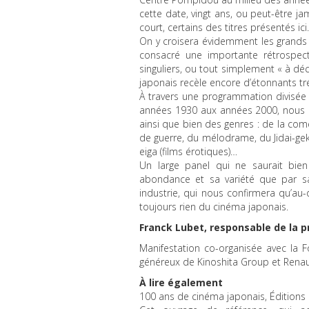
cette date, vingt ans, ou peut-être ja
court, certains des titres présentés ici.
On y croisera évidemment les grands
consacré une importante rétrospecti
singuliers, ou tout simplement « à déc
japonais recèle encore d’étonnants tr
À travers une programmation divisée e
années 1930 aux années 2000, nous p
ainsi que bien des genres : de la comé
de guerre, du mélodrame, du Jidai-geki
eiga (films érotiques)…
Un large panel qui ne saurait bie
abondance et sa variété que par sa 
industrie, qui nous confirmera qu’au
toujours rien du cinéma japonais.
Franck Lubet, responsable de la
Manifestation co-organisée avec la F
généreux de Kinoshita Group et Renau
À lire également
100 ans de cinéma japonais, Éditions 