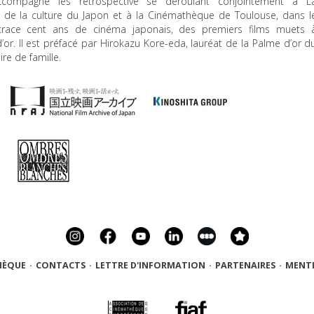
ccompagne les rétrospective se déroulant conjointement à L
 de la culture du Japon et à la Cinémathèque de Toulouse, dans l
trace cent ans de cinéma japonais, des premiers films muets 
’or. Il est préfacé par Hirokazu Kore-eda, lauréat de la Palme d’or d
re de famille.
HÈQUE
·
CONTACTS
·
LETTRE D'INFORMATION
·
PARTENAIRES
·
MENTI