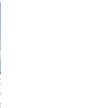
e
s
,
t
u
é