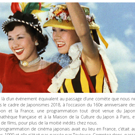
ien là d’un événement équivalent au passage d’une comète que nous n
s le cadre de Japonismes 2018, à l’occasion du 160e anniversaire de
apon et la France, une programmation tout droit venue du Japon
athèque française et à la Maison de la Culture du Japon à Paris, e
de films, pour plus de la moitié inédits chez nous.
programmation de cinéma japonais avait eu lieu en France, c’était a
s 1990 et elle n’était pas passée par Toulouse. Comptez donc, pass