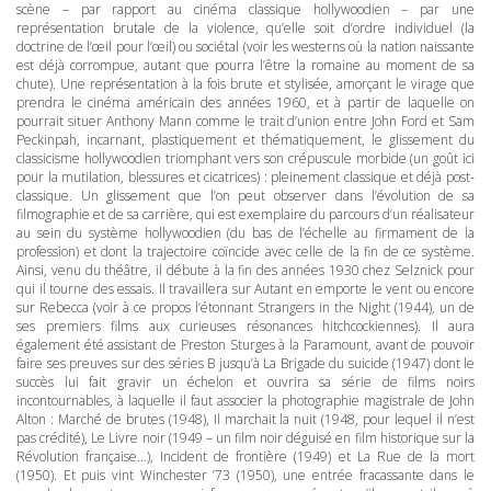
scène – par rapport au cinéma classique hollywoodien – par une
représentation brutale de la violence, qu’elle soit d’ordre individuel (la
doctrine de l’œil pour l’œil) ou sociétal (voir les westerns où la nation naissante
est déjà corrompue, autant que pourra l’être la romaine au moment de sa
chute). Une représentation à la fois brute et stylisée, amorçant le virage que
prendra le cinéma américain des années 1960, et à partir de laquelle on
pourrait situer Anthony Mann comme le trait d’union entre John Ford et Sam
Peckinpah, incarnant, plastiquement et thématiquement, le glissement du
classicisme hollywoodien triomphant vers son crépuscule morbide (un goût ici
pour la mutilation, blessures et cicatrices) : pleinement classique et déjà post-
classique. Un glissement que l’on peut observer dans l’évolution de sa
filmographie et de sa carrière, qui est exemplaire du parcours d’un réalisateur
au sein du système hollywoodien (du bas de l’échelle au firmament de la
profession) et dont la trajectoire coïncide avec celle de la fin de ce système.
Ainsi, venu du théâtre, il débute à la fin des années 1930 chez Selznick pour
qui il tourne des essais. Il travaillera sur Autant en emporte le vent ou encore
sur Rebecca (voir à ce propos l’étonnant Strangers in the Night (1944), un de
ses premiers films aux curieuses résonances hitchcockiennes). Il aura
également été assistant de Preston Sturges à la Paramount, avant de pouvoir
faire ses preuves sur des séries B jusqu’à La Brigade du suicide (1947) dont le
succès lui fait gravir un échelon et ouvrira sa série de films noirs
incontournables, à laquelle il faut associer la photographie magistrale de John
Alton : Marché de brutes (1948), Il marchait la nuit (1948, pour lequel il n’est
pas crédité), Le Livre noir (1949 – un film noir déguisé en film historique sur la
Révolution française…), Incident de frontière (1949) et La Rue de la mort
(1950). Et puis vint Winchester ’73 (1950), une entrée fracassante dans le