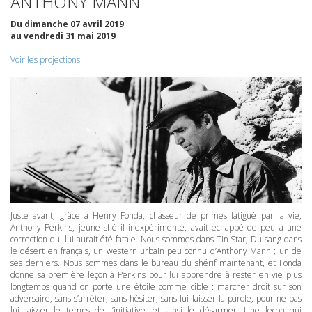
ANTHONY
MANN
Du dimanche 07 avril 2019
au vendredi 31 mai 2019
Voir les projections
Juste avant, grâce à Henry Fonda, chasseur de primes fatigué par la vie,
Anthony Perkins, jeune shérif inexpérimenté, avait échappé de peu à une
correction qui lui aurait été fatale. Nous sommes dans Tin Star, Du sang dans
le désert en français, un western urbain peu connu d’Anthony Mann ; un de
ses derniers. Nous sommes dans le bureau du shérif maintenant, et Fonda
donne sa première leçon à Perkins pour lui apprendre à rester en vie plus
longtemps quand on porte une étoile comme cible : marcher droit sur son
adversaire, sans s’arrêter, sans hésiter, sans lui laisser la parole, pour ne pas
lui laisser le temps de l’initiative, et ainsi le désarmer. Une leçon qui