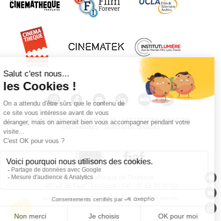
LA CINÉMATHÈQUE
·
CONTACTS
·
LETTRE D'INFORMATION
·
PARTENAIRES
·
MENTIONS LÉGALES
La Cinémathèque de Toulouse
69 rue du Taur - Toulouse - Tél. : 05 62 30 30 10
La Cinémathèque de Toulouse © 2015. Tous droits réservés.