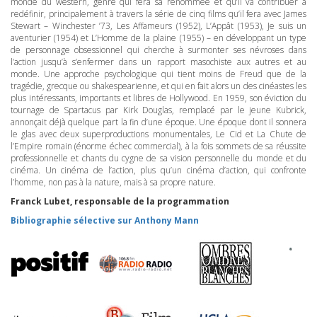
monde du western, genre qui fera sa renommée et qu’il va contribuer à
redéfinir, principalement à travers la série de cinq films qu’il fera avec James
Stewart – Winchester ’73, Les Affameurs (1952), L’Appât (1953), Je suis un
aventurier (1954) et L’Homme de la plaine (1955) – en développant un type
de personnage obsessionnel qui cherche à surmonter ses névroses dans
l’action jusqu’à s’enfermer dans un rapport masochiste aux autres et au
monde. Une approche psychologique qui tient moins de Freud que de la
tragédie, grecque ou shakespearienne, et qui en fait alors un des cinéastes les
plus intéressants, importants et libres de Hollywood. En 1959, son éviction du
tournage de Spartacus par Kirk Douglas, remplacé par le jeune Kubrick,
annonçait déjà quelque part la fin d’une époque. Une époque dont il sonnera
le glas avec deux superproductions monumentales, Le Cid et La Chute de
l’Empire romain (énorme échec commercial), à la fois sommets de sa réussite
professionnelle et chants du cygne de sa vision personnelle du monde et du
cinéma. Un cinéma de l’action, plus qu’un cinéma d’action, qui confronte
l’homme, non pas à la nature, mais à sa propre nature.
Franck Lubet, responsable de la programmation
Bibliographie sélective sur Anthony Mann