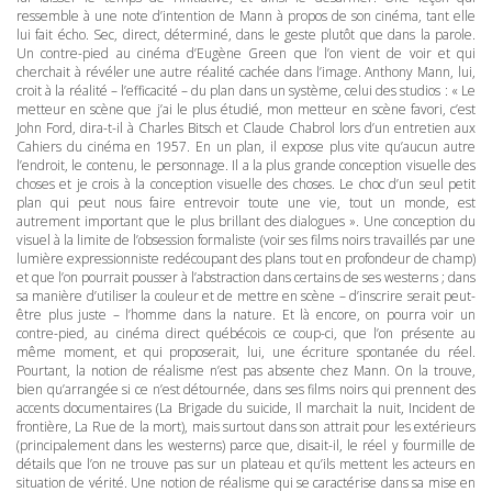
ressemble à une note d’intention de Mann à propos de son cinéma, tant elle
lui fait écho. Sec, direct, déterminé, dans le geste plutôt que dans la parole.
Un contre-pied au cinéma d’Eugène Green que l’on vient de voir et qui
cherchait à révéler une autre réalité cachée dans l’image. Anthony Mann, lui,
croit à la réalité – l’efficacité – du plan dans un système, celui des studios : « Le
metteur en scène que j’ai le plus étudié, mon metteur en scène favori, c’est
John Ford, dira-t-il à Charles Bitsch et Claude Chabrol lors d’un entretien aux
Cahiers du cinéma en 1957. En un plan, il expose plus vite qu’aucun autre
l’endroit, le contenu, le personnage. Il a la plus grande conception visuelle des
choses et je crois à la conception visuelle des choses. Le choc d’un seul petit
plan qui peut nous faire entrevoir toute une vie, tout un monde, est
autrement important que le plus brillant des dialogues ». Une conception du
visuel à la limite de l’obsession formaliste (voir ses films noirs travaillés par une
lumière expressionniste redécoupant des plans tout en profondeur de champ)
et que l’on pourrait pousser à l’abstraction dans certains de ses westerns ; dans
sa manière d’utiliser la couleur et de mettre en scène – d’inscrire serait peut-
être plus juste – l’homme dans la nature. Et là encore, on pourra voir un
contre-pied, au cinéma direct québécois ce coup-ci, que l’on présente au
même moment, et qui proposerait, lui, une écriture spontanée du réel.
Pourtant, la notion de réalisme n’est pas absente chez Mann. On la trouve,
bien qu’arrangée si ce n’est détournée, dans ses films noirs qui prennent des
accents documentaires (La Brigade du suicide, Il marchait la nuit, Incident de
frontière, La Rue de la mort), mais surtout dans son attrait pour les extérieurs
(principalement dans les westerns) parce que, disait-il, le réel y fourmille de
détails que l’on ne trouve pas sur un plateau et qu’ils mettent les acteurs en
situation de vérité. Une notion de réalisme qui se caractérise dans sa mise en