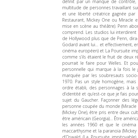
définit par un manque de contrôle,
multitude de personnes travaillant sur l
et une liberté créatrice gagnée par 
Restaurant, Mickey One ou Miracle e
mise en scène au théâtre). Penn abo
comprend. Les studios lui interdirent
de Hollywood plus que de Penn, dira-t-
Godard avant lui… et effectivement, e
cinéma européen) et La Poursuite impi
comme s’ils étaient le fruit de deux r
pourrait le faire pour Welles. Et p
personnelle qui marque à la fois le
marquée par les soubresauts socio-
1970. Pas un style homogène, mais 
ordre établi, des personnages à la se
d’identité et qu’est-ce que je fais pour 
sujet du Gaucher. Façonner des lég
personne coupée du monde (Miracle e
(Mickey One), être pris entre deux cul
être américain (Georgia)… Être américa
les années 1960 et que le cinéma
maccarthysme et la paranoïa (Mickey On
d’Oswald (La Poursuite impitoyable), 