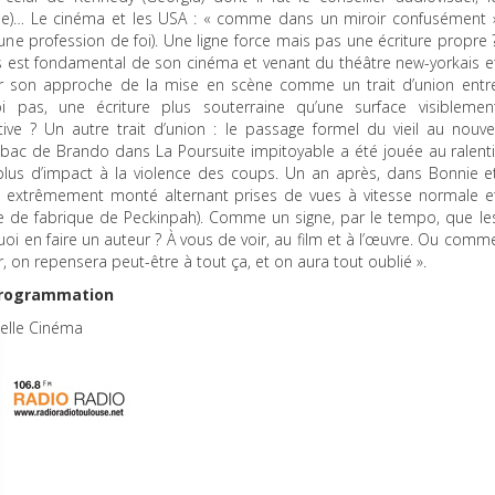
gue)… Le cinéma et les USA : « comme dans un miroir confusément 
e profession de foi). Une ligne force mais pas une écriture propre 
rs est fondamental de son cinéma et venant du théâtre new-yorkais e
inir son approche de la mise en scène comme un trait d’union entr
 pas, une écriture plus souterraine qu’une surface visiblemen
itive ? Un autre trait d’union : le passage formel du vieil au nouve
bac de Brando dans La Poursuite impitoyable a été jouée au ralenti
plus d’impact à la violence des coups. Un an après, dans Bonnie e
st extrêmement monté alternant prises de vues à vitesse normale e
ue de fabrique de Peckinpah). Comme un signe, par le tempo, que le
oi en faire un auteur ? À vous de voir, au film et à l’œuvre. Ou comm
our, on repensera peut-être à tout ça, et on aura tout oublié ».
 programmation
helle Cinéma