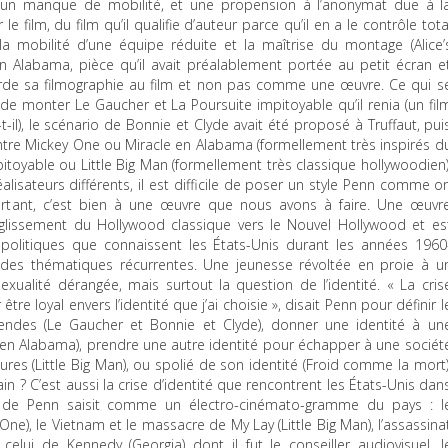
 un manque de mobilité, et une propension à l’anonymat due à l
e film, du film qu’il qualifie d’auteur parce qu’il en a le contrôle tota
la mobilité d’une équipe réduite et la maîtrise du montage (Alice’
n Alabama, pièce qu’il avait préalablement portée au petit écran e
rde sa filmographie au film et non pas comme une œuvre. Ce qui s
 de monter Le Gaucher et La Poursuite impitoyable qu’il renia (un fil
il), le scénario de Bonnie et Clyde avait été proposé à Truffaut, pui
ntre Mickey One ou Miracle en Alabama (formellement très inspirés d
toyable ou Little Big Man (formellement très classique hollywoodien)
éalisateurs différents, il est difficile de poser un style Penn comme o
ourtant, c’est bien à une œuvre que nous avons à faire. Une œuvr
 glissement du Hollywood classique vers le Nouvel Hollywood et es
politiques que connaissent les États-Unis durant les années 1960
des thématiques récurrentes. Une jeunesse révoltée en proie à u
xualité dérangée, mais surtout la question de l’identité. « La cris
être loyal envers l’identité que j’ai choisie », disait Penn pour définir l
endes (Le Gaucher et Bonnie et Clyde), donner une identité à un
n Alabama), prendre une autre identité pour échapper à une sociét
tures (Little Big Man), ou spolié de son identité (Froid comme la mort)
in ? C’est aussi la crise d’identité que rencontrent les États-Unis dan
 de Penn saisit comme un électro-cinémato-gramme du pays : l
e), le Vietnam et le massacre de My Lay (Little Big Man), l’assassina
celui de Kennedy (Georgia) dont il fut le conseiller audiovisuel, l