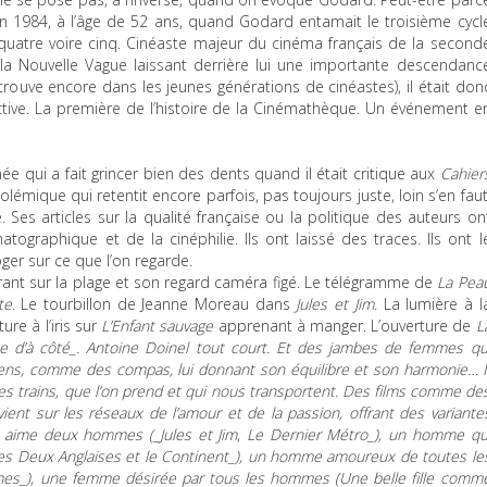
 1984, à l’âge de 52 ans, quand Godard entamait le troisième cycl
quatre voire cinq. Cinéaste majeur du cinéma français de la second
e la Nouvelle Vague laissant derrière lui une importante descendanc
etrouve encore dans les jeunes générations de cinéastes), il était don
tive. La première de l’histoire de la Cinémathèque. Un événement e
e qui a fait grincer bien des dents quand il était critique aux
Cahier
polémique qui retentit encore parfois, pas toujours juste, loin s’en faut
. Ses articles sur la qualité française ou la politique des auteurs on
atographique et de la cinéphilie. Ils ont laissé des traces. Ils ont l
er sur ce que l’on regarde.
ourant sur la plage et son regard caméra figé. Le télégramme de
La Pea
te
. Le tourbillon de Jeanne Moreau dans
Jules et Jim
. La lumière à l
ure à l’iris sur
L’Enfant sauvage
apprenant à manger. L’ouverture de
L
 d’à côté_. Antoine Doinel tout court. Et des jambes de femmes qu
sens, comme des compas, lui donnant son équilibre et son harmonie… I
s trains, que l’on prend et qui nous transportent. Des films comme de
-vient sur les réseaux de l’amour et de la passion, offrant des variante
i aime deux hommes (_Jules et Jim
,
Le Dernier Métro_), un homme qu
es Deux Anglaises et le Continent_), un homme amoureux de toutes le
mes_), une femme désirée par tous les hommes (
Une belle fille comm