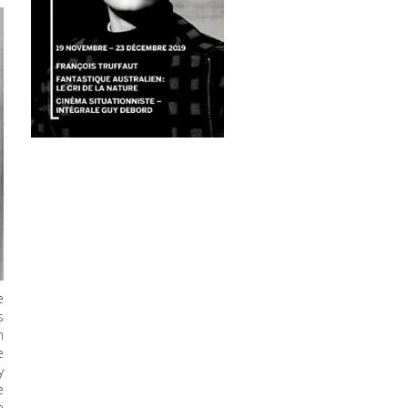
e
s
n
e
y
e
e