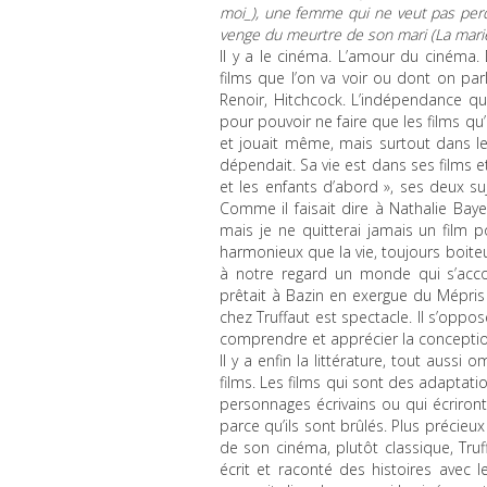
moi_), une femme qui ne veut pas perd
venge du meurtre de son mari (
La mari
Il y a le cinéma. L’amour du cinéma
films que l’on va voir ou dont on parl
Renoir, Hitchcock. L’indépendance qu
pour pouvoir ne faire que les films qu’il
et jouait même, mais surtout dans l
dépendait. Sa vie est dans ses films e
et les enfants d’abord », ses deux su
Comme il faisait dire à Nathalie Baye
mais je ne quitterai jamais un film
harmonieux que la vie, toujours boite
à notre regard un monde qui s’acc
prêtait à Bazin en exergue du Mépris e
chez Truffaut est spectacle. Il s’opp
comprendre et apprécier la concepti
Il y a enfin la littérature, tout auss
films. Les films qui sont des adaptation
personnages écrivains ou qui écriron
parce qu’ils sont brûlés. Plus précieu
de son cinéma, plutôt classique, Truff
écrit et raconté des histoires avec