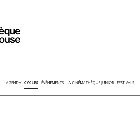
PROGRAMMATION
EXPOSITIONS
COLLECTIONS
COLLECTIONS EN LIGNE
BIBLIOTHÈQUE
ÉDUCATION
ESPACE PRO
AGENDA
CYCLES
ÉVÉNEMENTS
LA CINÉMATHÈQUE JUNIOR
FESTIVALS