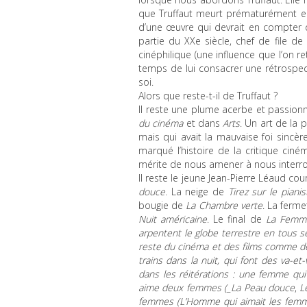
que Truffaut meurt prématurément en
d’une œuvre qui devrait en compter 
partie du XXe siècle, chef de file d
cinéphilique (une influence que l’on r
temps de lui consacrer une rétrospec
soi.
Alors que reste-t-il de Truffaut ?
Il reste une plume acerbe et passionné
du cinéma
et dans
Arts
. Un art de la 
mais qui avait la mauvaise foi sincère
marqué l’histoire de la critique ciném
mérite de nous amener à nous interrog
Il reste le jeune Jean-Pierre Léaud c
douce
. La neige de
Tirez sur le pianis
bougie de
La Chambre verte
. La fermet
Nuit américaine
. Le final de
La Femme
arpentent le globe terrestre en tous 
reste du cinéma et des films comme de
trains dans la nuit, qui font des va-et
dans les réitérations : une femme qu
aime deux femmes (_La Peau douce
,
L
femmes (
L’Homme qui aimait les fem