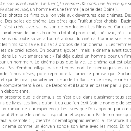
re son amant quitte à le tuer (_La Femme d’à côté
), une femme qui s
ée était en noir
), un homme et une femme (la série des Doinel)…
. Des photos de films que l’on vole aux devantures des cinémas. De
e. Des salles de cinéma. Les pères que Truffaut s’est choisis : Bazin
’il s’est créée avec sa maison de production, Les Films du Carrosse
 avait envie de faire. Un cinéma total : il produisait, coécrivait, réalisai
e sens où toute sa vie a tourné autour du cinéma. Comme si elle e
t les films sont sa vie. Il disait à propos de son cinéma : « Les femme
jets de prédilection. On pourrait ajouter : mais le cinéma avant tout
 dans La Nuit américaine : « J’ai déjà quitté un homme pour un film
 pour un homme ». Le cinéma plus que la vie. Le cinéma qui est plu
use. Pas d’embouteillage, pas de temps mort. Le cinéma qui substitu
orde à nos désirs, pour reprendre la fameuse phrase que Godar
t qui définirait parfaitement celui de Truffaut. En ce sens, le ciném
ose complètement à celui de Debord et il faudra en passer par lui pou
on debordienne.
i omniprésente que le cinéma, si ce n’est plus, dans quasiment tous se
s de livres. Les livres qu’on lit ou que l’on écrit (voir le nombre de se
t un roman de leur expérience). Les livres que l’on apprend par cœu
x peut-être que le cinéma. Inspiration et aspiration. Par le romanesqu
aut a, semble-t-il, cherché cinématographiquement la littérature. Il 
 le cinéma comme un écrivain sonde son âme avec les mots. Et l’o