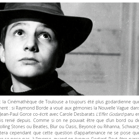
: la Cinémathèque de Toulouse a toujours été plus godardienne qu
sément : si Raymond Borde a voué aux gémonies la Nouvelle Vague dan
(Jean-Paul Gorce co-écrit avec Carole Desbarats
L’Effet Godard
paru e
mais renié depuis. Comme si on ne pouvait être que d’un bord ou d
lling Stones ou Beatles, Blur ou Oasis, Beyoncé ou Rihanna, Schwarz
otera cependant que cette question d’appartenance ne se pose qu
ne se pose pas, à l’inverse, quand on évoque Godard. Peut-être parc