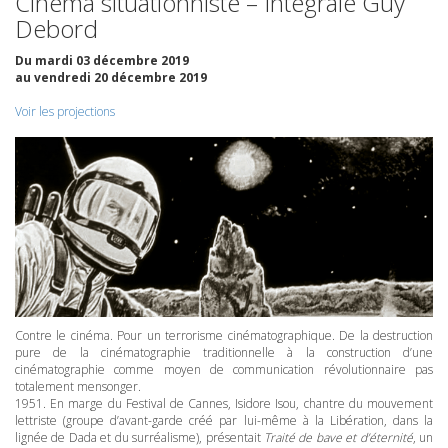
Cinéma situationniste – Intégrale Guy
Debord
Du mardi 03 décembre 2019
au vendredi 20 décembre 2019
Voir les projections
Contre le cinéma. Pour un terrorisme cinématographique. De la destruction
pure de la cinématographie traditionnelle à la construction d’une
cinématographie comme moyen de communication révolutionnaire pas
totalement mensonger.
1951. En marge du Festival de Cannes, Isidore Isou, chantre du mouvement
lettriste (groupe d’avant-garde créé par lui-même à la Libération, dans la
lignée de Dada et du surréalisme), présentait
Traité de bave et d’éternité
, un