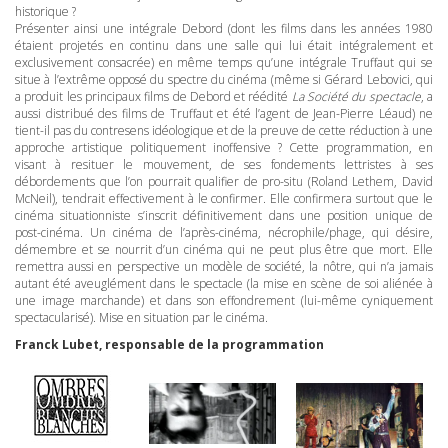
historique ?
Présenter ainsi une intégrale Debord (dont les films dans les années 1980
étaient projetés en continu dans une salle qui lui était intégralement et
exclusivement consacrée) en même temps qu’une intégrale Truffaut qui se
situe à l’extrême opposé du spectre du cinéma (même si Gérard Lebovici, qui
a produit les principaux films de Debord et réédité
La Société du spectacle
, a
aussi distribué des films de Truffaut et été l’agent de Jean-Pierre Léaud) ne
tient-il pas du contresens idéologique et de la preuve de cette réduction à une
approche artistique politiquement inoffensive ? Cette programmation, en
visant à resituer le mouvement, de ses fondements lettristes à ses
débordements que l’on pourrait qualifier de pro-situ (Roland Lethem, David
McNeil), tendrait effectivement à le confirmer. Elle confirmera surtout que le
cinéma situationniste s’inscrit définitivement dans une position unique de
post-cinéma. Un cinéma de l’après-cinéma, nécrophile/phage, qui désire,
démembre et se nourrit d’un cinéma qui ne peut plus être que mort. Elle
remettra aussi en perspective un modèle de société, la nôtre, qui n’a jamais
autant été aveuglément dans le spectacle (la mise en scène de soi aliénée à
une image marchande) et dans son effondrement (lui-même cyniquement
spectacularisé). Mise en situation par le cinéma.
Franck Lubet, responsable de la programmation