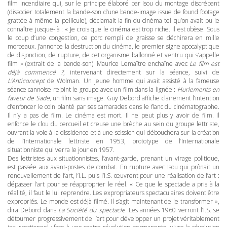
film incendiaire qui, sur le principe élaboré par Isou du montage discrépant
(dissocier totalement la bande-son d’une bande-image issue de found footage
grattée à même la pellicule), déclamait la fin du cinéma tel qu’on avait pu le
connaître jusque-là : « Je crois que le cinéma est trop riche. Il est obèse. Sous
le coup d’une congestion, ce porc rempli de graisse se déchirera en mille
morceaux. J’annonce la destruction du cinéma, le premier signe apocalyptique
de disjonction, de rupture, de cet organisme ballonné et ventru qui s’appelle
film » (extrait de la bande-son). Maurice Lemaître enchaîne avec
Le film est
déjà commencé ?
, intervenant directement sur la séance, suivi de
L’Anticoncept
de Wolman. Un jeune homme qui avait assisté à la fameuse
séance cannoise rejoint le groupe avec un film dans la lignée :
Hurlements en
faveur de Sade
, un film sans image. Guy Debord affiche clairement l’intention
d’enfoncer le coin planté par ses camarades dans le flanc du cinématographe.
Il n’y a pas de film. Le cinéma est mort. Il ne peut plus y avoir de film. Il
enfonce le clou du cercueil et creuse une brèche au sein du groupe lettriste,
ouvrant la voie à la dissidence et à une scission qui débouchera sur la création
de l’Internationale lettriste en 1953, prototype de l’Internationale
situationniste qui verra le jour en 1957.
Des lettristes aux situationnistes, l’avant-garde, prenant un virage politique,
est passée aux avant-postes de combat. En rupture avec Isou qui prônait un
renouvellement de l’art, l’I.L. puis l’I.S. œuvrent pour une réalisation de l’art :
dépasser l’art pour se réapproprier le réel. « Ce que le spectacle a pris à la
réalité, il faut le lui reprendre. Les expropriateurs spectaculaires doivent être
expropriés. Le monde est déjà filmé. Il s’agit maintenant de le transformer »,
dira Debord dans
La Société du spectacle
. Les années 1960 verront l’I.S. se
détourner progressivement de l’art pour développer un projet véritablement