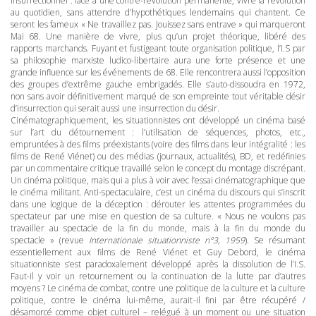
insurrectionnel : face à une contre-révolution permanente, vivre la révolution
au quotidien, sans attendre d’hypothétiques lendemains qui chantent. Ce
seront les fameux « Ne travaillez pas. Jouissez sans entrave » qui marqueront
Mai 68. Une manière de vivre, plus qu’un projet théorique, libéré des
rapports marchands. Fuyant et fustigeant toute organisation politique, l’I.S par
sa philosophie marxiste ludico-libertaire aura une forte présence et une
grande influence sur les événements de 68. Elle rencontrera aussi l’opposition
des groupes d’extrême gauche embrigadés. Elle s’auto-dissoudra en 1972,
non sans avoir définitivement marqué de son empreinte tout véritable désir
d’insurrection qui serait aussi une insurrection du désir.
Cinématographiquement, les situationnistes ont développé un cinéma basé
sur l’art du détournement : l’utilisation de séquences, photos, etc.,
empruntées à des films préexistants (voire des films dans leur intégralité : les
films de René Viénet) ou des médias (journaux, actualités), BD, et redéfinies
par un commentaire critique travaillé selon le concept du montage discrépant.
Un cinéma politique, mais qui a plus à voir avec l’essai cinématographique que
le cinéma militant. Anti-spectaculaire, c’est un cinéma du discours qui s’inscrit
dans une logique de la déception : dérouter les attentes programmées du
spectateur par une mise en question de sa culture. « Nous ne voulons pas
travailler au spectacle de la fin du monde, mais à la fin du monde du
spectacle » (revue
Internationale situationniste n°3, 1959
). Se résumant
essentiellement aux films de René Viénet et Guy Debord, le cinéma
situationniste s’est paradoxalement développé après la dissolution de l’I.S.
Faut-il y voir un retournement ou la continuation de la lutte par d’autres
moyens ? Le cinéma de combat, contre une politique de la culture et la culture
politique, contre le cinéma lui-même, aurait-il fini par être récupéré /
désamorcé comme objet culturel – relégué à un moment ou une situation