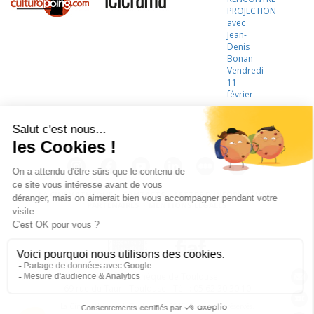
PROJECTION
avec
Jean-
Denis
Bonan
Vendredi
11
février
LA CINÉMATHÈQUE
·
CONTACTS
·
LETTRE D'INFORMATION
·
PARTENAIRES
·
MENTIONS LÉGALES
La Cinémathèque de Toulouse
69 rue du Taur - Toulouse - Tél. : 05 62 30 30 10
La Cinémathèque de Toulouse © 2015. Tous droits réservés.