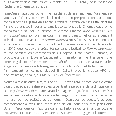
qu’ils avaient déjà tous les deux monté en 1967 : l’ARC, pour Atelier de
Recherche Cinématographique.
Jean-Denis n’avait pas pu venir, empêché au dernier moment. Mais rendez-
vous avait été pris pour aller plus loin dans sa propre production. Car si nous
connaissions déjà Jean-Denis Bonan à travers l’histoire de Cinélutte, dont les
films ont une place importante dans les collections de la Cinémathèque, on le
connaissait aussi par le prisme d’Extrême Cinéma avec
Tristesse des
anthropophages
(son premier court métrage professionnel censuré pendant
près de cinquante ans) et
La Femme bourreau
(resté dans les tiroirs pendant
autant de temps avant que Luna Park ne lui permette de le finir et de le sortir
en 2015) que nous avions présentés pendant le festival.
La Femme bourreau
,
tourné pendant les événements de 68, coproduit par Anatole Dauman, le
producteur de la Nouvelle Vague, est un film étonnamment singulier, une
sorte de giallo tourné en mode cinema-vérité, qui aurait toute sa place sur les
étagères du cinéma de la transgression cher à Nick Zedd et Richard Kern. Un
film pendant le tournage duquel il réalisait avec le groupe
ARC
un
documentaire, à chaud, sur Mai 68 :
Le Bel Émoi de mai
.
Ajoutez à cela un autre film, tourné en 1967 avec l’ARC encore, dans le cadre
d’un projet écrit et réalisé avec les patients et le personnel de la clinique de la
Borde (
L’École des fous
– une parabole imaginée et jouée par des « aliénés »
sur la peur sociétale et le rejet de l’étranger, interrogeant la bonne santé
mentale de nos sociétés et de leurs mécaniques politiques…), et vous
commencerez à avoir une petite idée de qui peut bien être Jean-Denis
Bonan. Parce que ce n’est pas dans les histoires du cinéma que vous le
trouverez. Et pour cause. Censuré artistiquement, engagé politiquement,