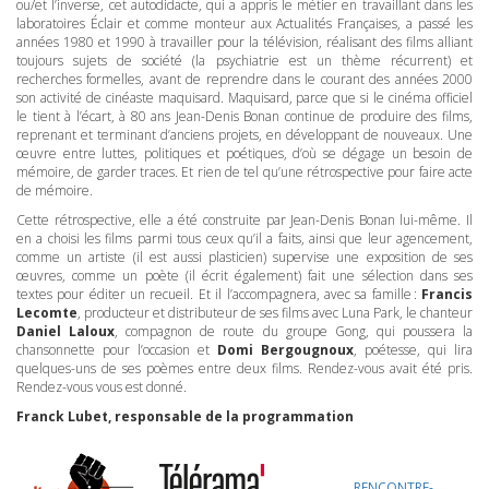
ou/et l’inverse, cet autodidacte, qui a appris le métier en travaillant dans les
laboratoires Éclair et comme monteur aux Actualités Françaises, a passé les
années 1980 et 1990 à travailler pour la télévision, réalisant des films alliant
toujours sujets de société (la psychiatrie est un thème récurrent) et
recherches formelles, avant de reprendre dans le courant des années 2000
son activité de cinéaste maquisard. Maquisard, parce que si le cinéma officiel
le tient à l’écart, à 80 ans Jean-Denis Bonan continue de produire des films,
reprenant et terminant d’anciens projets, en développant de nouveaux. Une
œuvre entre luttes, politiques et poétiques, d’où se dégage un besoin de
mémoire, de garder traces. Et rien de tel qu’une rétrospective pour faire acte
de mémoire.
Cette rétrospective, elle a été construite par Jean-Denis Bonan lui-même. Il
en a choisi les films parmi tous ceux qu’il a faits, ainsi que leur agencement,
comme un artiste (il est aussi plasticien) supervise une exposition de ses
œuvres, comme un poète (il écrit également) fait une sélection dans ses
textes pour éditer un recueil. Et il l’accompagnera, avec sa famille :
Francis
Lecomte
, producteur et distributeur de ses films avec Luna Park, le chanteur
Daniel Laloux
, compagnon de route du groupe Gong, qui poussera la
chansonnette pour l’occasion et
Domi Bergougnoux
, poétesse, qui lira
quelques-uns de ses poèmes entre deux films. Rendez-vous avait été pris.
Rendez-vous vous est donné.
Franck Lubet, responsable de la programmation
RENCONTRE
-