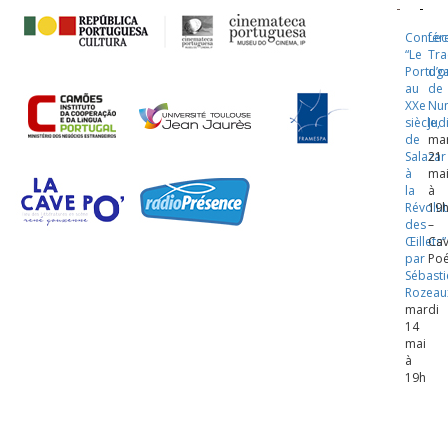
Confér
Lec
“Le
Tra
Portuga
d’
au
de
XXe
Nu
siècle,
Jud
de
ma
Salazar
21
à
ma
la
à
Révolut
19
des
–
Œillets”
Ca
par
Poé
Sébast
Rozeau
mardi
14
mai
à
19h