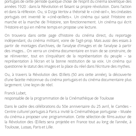
portugais de cette période quelque chose de l’esprit du cinéma soviétique des
années 1920 : dans la Révolution et faisant sa propre révolution. Dans l’action
et dans la réflexion. Ou, si Dziga Vertov a théorisé le « ciné-œil », les cinéastes
portugais ont inventé le « ciné-œillets ». Un cinéma qui saisit l’Histoire en
marche et la marche de l’Histoire, son fonctionnement. Un cinéma qui écrit
l’Histoire et qui en même temps en propose une lecture.
On trouvera dans cette page d’histoire du cinéma direct, du reportage
indépendant, du cinéma militant, voire de l’agit-prop. Mais aussi des essais à
partir de montages d’archives, de l’analyse d’images et de l’analyse à partir
des images… On verra un cinéma documentaire en train de se construire, de
se réinventer, tout en s’inquiétant de la représentation du peuple – sa
représentation à l’écran et la bonne restitution de sa voix. Un cinéma qui
questionne le statut des images et la place du réel dans l’écriture des mythes.
Ou, à travers la Révolution des Œillets (50 ans cette année), la découverte
d’une facette méconnue du cinéma portugais et du cinéma documentaire plus
largement. Une leçon de réel.
Franck Lubet,
responsable de la programmation de la Cinémathèque de Toulouse
Dans le cadre des célébrations du 50e anniversaire du 25 avril, le Camões –
Centre culturel portugais à Paris a invité la Cinémathèque portugaise – Musée
du cinéma a proposer une programmation. Cette sélection de films autour de
la Révolution des Œillets sera projetée en France tout au long de l’année, à
Toulouse, Lussas, Paris et Lille.