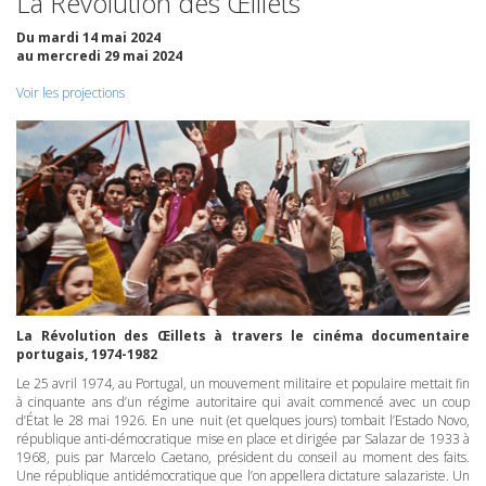
La Révolution des Œillets
Du mardi 14 mai 2024
au mercredi 29 mai 2024
Voir les projections
La Révolution des Œillets à travers le cinéma documentaire
portugais, 1974-1982
Le 25 avril 1974, au Portugal, un mouvement militaire et populaire mettait fin
à cinquante ans d’un régime autoritaire qui avait commencé avec un coup
d’État le 28 mai 1926. En une nuit (et quelques jours) tombait l’Estado Novo,
république anti-démocratique mise en place et dirigée par Salazar de 1933 à
1968, puis par Marcelo Caetano, président du conseil au moment des faits.
Une république antidémocratique que l’on appellera dictature salazariste. Un