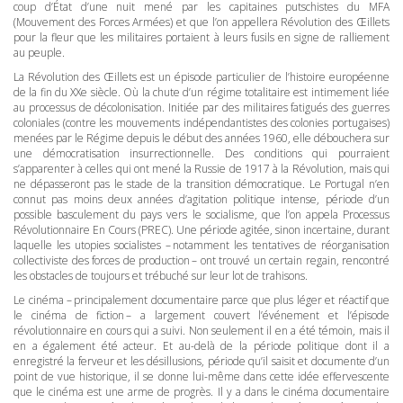
coup d’État d’une nuit mené par les capitaines putschistes du
MFA
(Mouvement des Forces Armées) et que l’on appellera Révolution des Œillets
pour la fleur que les militaires portaient à leurs fusils en signe de ralliement
au peuple.
La Révolution des Œillets est un épisode particulier de l’histoire européenne
de la fin du XXe siècle. Où la chute d’un régime totalitaire est intimement liée
au processus de décolonisation. Initiée par des militaires fatigués des guerres
coloniales (contre les mouvements indépendantistes des colonies portugaises)
menées par le Régime depuis le début des années 1960, elle débouchera sur
une démocratisation insurrectionnelle. Des conditions qui pourraient
s’apparenter à celles qui ont mené la Russie de 1917 à la Révolution, mais qui
ne dépasseront pas le stade de la transition démocratique. Le Portugal n’en
connut pas moins deux années d’agitation politique intense, période d’un
possible basculement du pays vers le socialisme, que l’on appela Processus
Révolutionnaire En Cours (
PREC
). Une période agitée, sinon incertaine, durant
laquelle les utopies socialistes – notamment les tentatives de réorganisation
collectiviste des forces de production – ont trouvé un certain regain, rencontré
les obstacles de toujours et trébuché sur leur lot de trahisons.
Le cinéma – principalement documentaire parce que plus léger et réactif que
le cinéma de fiction – a largement couvert l’événement et l’épisode
révolutionnaire en cours qui a suivi. Non seulement il en a été témoin, mais il
en a également été acteur. Et au-delà de la période politique dont il a
enregistré la ferveur et les désillusions, période qu’il saisit et documente d’un
point de vue historique, il se donne lui-même dans cette idée effervescente
que le cinéma est une arme de progrès. Il y a dans le cinéma documentaire